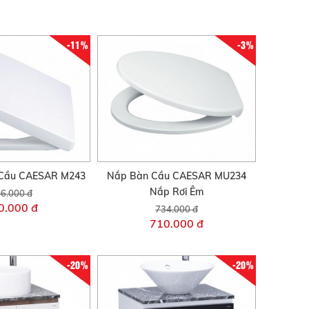
-11%
-3%
Cầu CAESAR M243
Nắp Bàn Cầu CAESAR MU234
Nắp Rơi Êm
6.000 đ
0.000 đ
734.000 đ
710.000 đ
-20%
-20%