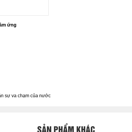
cảm ứng
hặn sự va chạm của nước
SẢN PHẨM KHÁC