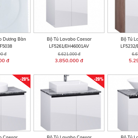
o Dương Bàn
Bộ Tủ Lavabo Caesar
Bộ Tủ L
F5038
LF5261/EH46001AV
LF5232
00 đ
6.621.000 đ
6.6
00 đ
3.850.000 đ
5.2
-20%
-20%
o Caesar
Bộ Tủ Lavabo Caesar
Bộ Tủ L