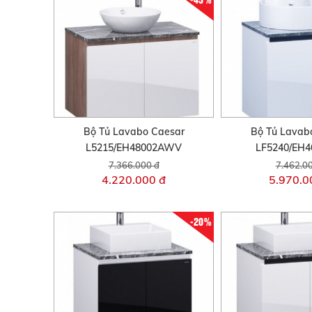
Bộ Tủ Lavabo Caesar
Bộ Tủ Lavab
L5215/EH48002AWV
LF5240/EH
7.366.000 đ
7.462.0
4.220.000 đ
5.970.0
-20%