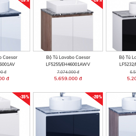
o Caesar
Bộ Tủ Lavabo Caesar
Bộ Tủ L
46001AV
LF5255/EH46001AWV
LF5232
00 đ
7.074.000 đ
6.5
00 đ
5.659.000 đ
5.2
-35%
-20%