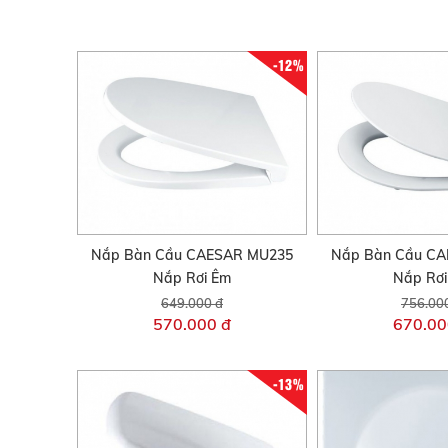
-12%
Nắp Bàn Cầu CAESAR MU235
Nắp Bàn Cầu C
Nắp Rơi Êm
Nắp Rơ
649.000 đ
756.00
570.000 đ
670.00
-13%