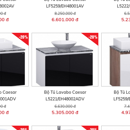
48002AV
LF5259/EH48001AV
L5222
00 đ
8.250.000 đ
6.5
00 đ
6.601.000 đ
5.2
-20%
-20%
o Caesar
Bộ Tủ Lavabo Caesar
Bộ Tủ L
8001ADV
L5221/EH48002ADV
LF5259
00 đ
6.630.000 đ
7.4
00 đ
5.305.000 đ
4.9
-20%
-20%