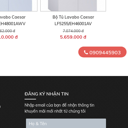
avabo Caesar
Bộ Tủ Lavabo Caesar
/EH48001AWV
LF5255/EH46001AV
62.000 đ
7.074.000 đ
10.000 đ
5.659.000 đ
0909445903
ĐĂNG KÝ NHẬN TIN
Nhập email của bạn để nhận thông tin
0
khuyến mãi mới nhất từ chúng tôi