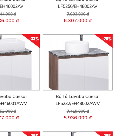
/EH46002AV
LF5256/EH48002AV
44.000 đ
7.883.000 đ
36.000 đ
6.307.000 đ
-33%
-20%
avabo Caesar
Bộ Tủ Lavabo Caesar
/EH46001AWV
LF5232/EH48002AWV
52.000 đ
7.419.000 đ
77.000 đ
5.936.000 đ
-20%
-20%