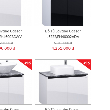
avabo Caesar
Bộ Tủ Lavabo Caesar
/EH46002AWV
L5222/EH46002ADV
20.000 đ
5.313.000 đ
96.000 đ
4.251.000 đ
-20%
-20%
avabo Caesar
Bộ Tủ Lavabo Caesar