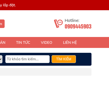
 lắp đặt.
Hotline:
ếm
0909445903
 ÁN
TIN TỨC
VIDEO
LIÊN HỆ
TÌM KIẾM