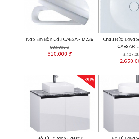
Nắp Êm Bàn Cầu CAESAR M236
Chậu Rửa Lavab
CAESAR L
583.000 đ
510.000 đ
3.402.0
2.650.0
-20%
Bộ Tủ Lavabo Caesar
Bộ Tủ Lavab