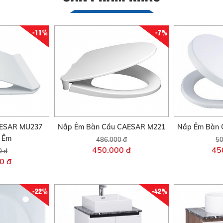
-11%
-7%
AESAR MU237
Nắp Êm Bàn Cầu CAESAR M221
Nắp Êm Bàn 
i Êm
486.000 đ
50
450.000 đ
45
0 đ
0 đ
-22%
-42%