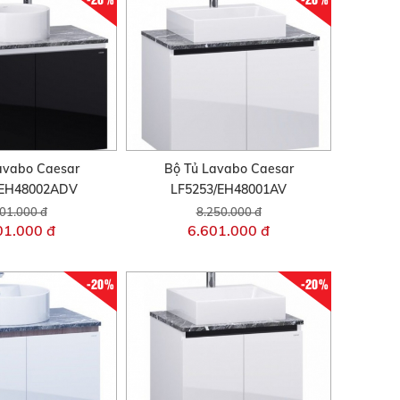
avabo Caesar
Bộ Tủ Lavabo Caesar
/EH48002ADV
LF5253/EH48001AV
01.000 đ
8.250.000 đ
01.000 đ
6.601.000 đ
-20%
-20%