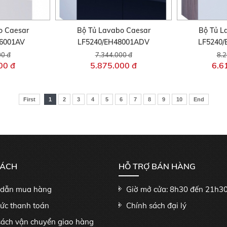
o Caesar
Bộ Tủ Lavabo Caesar
Bộ Tủ L
46001AV
LF5240/EH48001ADV
LF5240
00 đ
7.344.000 đ
8.2
00 đ
5.875.000 đ
6.6
First
1
2
3
4
5
6
7
8
9
10
End
SÁCH
HỖ TRỢ BÁN HÀNG
dẫn mua hàng
Giờ mở cửa: 8h30 đến 21h3
hức thanh toán
Chính sách đại lý
sách vận chuyển giao hàng