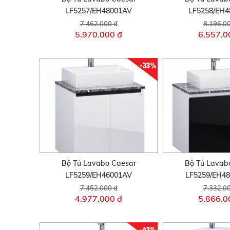
LF5257/EH48001AV
LF5258/EH
7.462.000 đ
8.196.0
5.970.000 đ
6.557.0
-33%
Bộ Tủ Lavabo Caesar
Bộ Tủ Lavab
LF5259/EH46001AV
LF5259/EH4
7.452.000 đ
7.332.0
4.977.000 đ
5.866.0
-43%