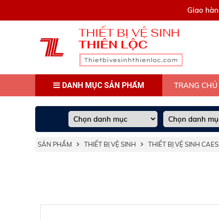
0909445903
Giao hàn
DANH MỤC SẢN PHẨM
TRANG CHỦ
SẢN PHẨM
THIẾT BỊ VỆ SINH
THIẾT BỊ VỆ SINH CAE