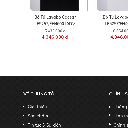
Bộ Tủ Lavabo Caesar
Bộ Tủ Lavab
LF5257/EH46001ADV
LF5257/EH
5.432.000 đ
6.664.0
4.346.000 đ
4.346.0
VỀ CHÚNG TÔI
CHÍNH 
Giới thiệu
Hướng 
Sản phẩm
Hình t
Tin tức & Sự kiện
Chính 