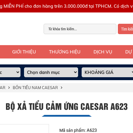
g MIỄN PHÍ cho đơn hàng trên 3.000.000đ tại TPHCM. Có dịch vụ
Tìm ki
GIỚI THIỆU
THƯƠNG HIỆU
DỊCH VỤ
DỰ
SAR
BỒN TIỂU NAM CAESAR
BỘ XẢ TIỂU CẢM ỨNG CAESAR A623
A623
Mã sản phẩm: