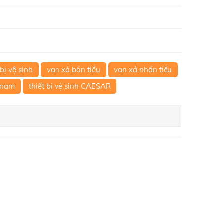
 bị vệ sinh
van xả bồn tiểu
van xả nhấn tiểu
 nam
thiết bị vệ sinh CAESAR