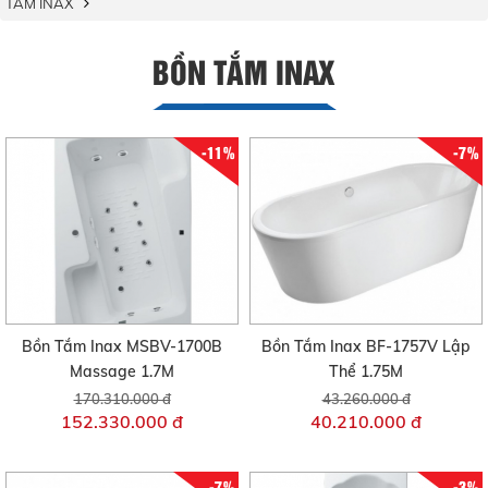
TẮM INAX
BỒN TẮM INAX
-11%
-7%
Bồn Tắm Inax MSBV-1700B
Bồn Tắm Inax BF-1757V Lập
Massage 1.7M
Thể 1.75M
170.310.000 đ
43.260.000 đ
152.330.000 đ
40.210.000 đ
-7%
-3%