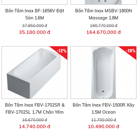
Bồn Tắm Inax BF-1656V Đặt
Bồn Tắm Inax MSBV-1800N
Sàn 1.6M
Massage 1.8M
37.850.000 đ
190.770.000 đ
35.180.000 đ
164.670.000 đ
-12%
-10%
Bồn Tắm Inax FBV-1702SR &
Bồn Tắm Inax FBV-1500R Xây
FBV-1702SL 1.7M Chân Yếm
1.5M Ocean
16.670.000 đ
11.700.000 đ
14.740.000 đ
10.490.000 đ