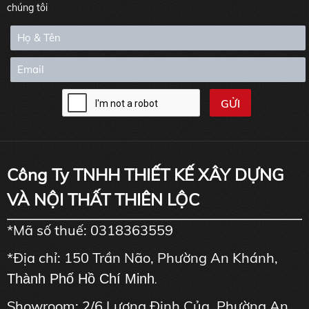
chúng tôi
Công Ty TNHH THIẾT KẾ XÂY DỰNG
VÀ NỘI THẤT THIÊN LỘC
*Mã số thuế: 0318363559
*Địa chỉ: 150 Trần Não, Phường An Khánh,
Thành Phố Hồ Chí Minh
.
Showroom: 2/6 Lương Định Của, Phường An