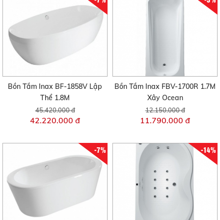
Bồn Tắm Inax BF-1858V Lập
Bồn Tắm Inax FBV-1700R 1.7M
Thể 1.8M
Xây Ocean
45.420.000 đ
12.150.000 đ
42.220.000 đ
11.790.000 đ
-7%
-14%