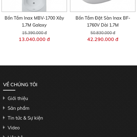
Bồn Tắm Inax MBV-1700 Xây
Bồn Tắm Đặt Sàn Inax BF-
1.7M Galaxy
1760V Dài 1.7M
15.390.000 đ
50.830.000 đ
13.040.000 đ
42.290.000 đ
VỀ CHÚNG TÔI
Giới thiệu
Sản phẩm
Tin tức & Sự kiện
Video