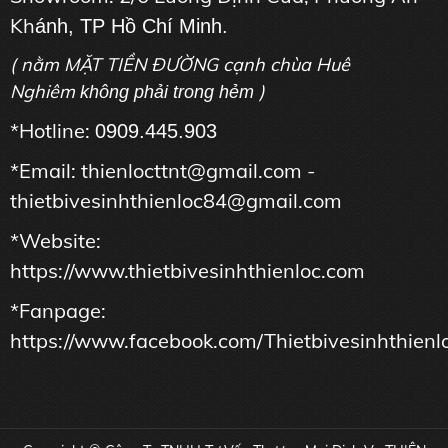
Kh
ánh, TP Hồ Chí Minh.
( nằm MẶT TIỀN ĐƯỜNG cạnh chùa Huê
Nghiêm
)
không phải trong hẻm
*Hotline:
0909.445.903
*Email: thienlocttnt@gmail.com -
thietbivesinhthienloc84@gmail.com
*Website:
https://www.thietbivesinhthienloc.com
*Fanpage:
https://www.facebook.com/Thietbivesinhthienl