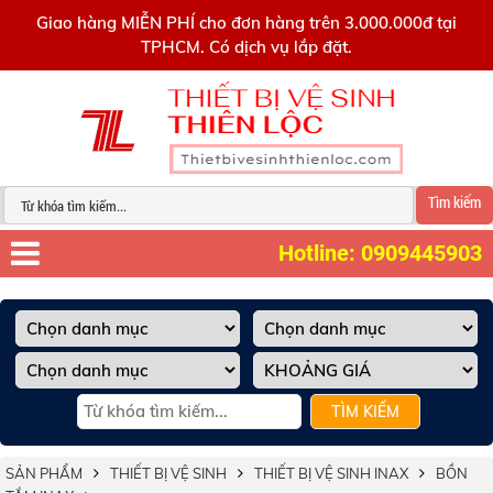
0909445903
Giao hàng MIỄN PHÍ cho đơn hàng trên 3.000.000đ tại
TPHCM. Có dịch vụ lắp đặt.
Tìm kiếm
Hotline: 0909445903
TÌM KIẾM
SẢN PHẨM
THIẾT BỊ VỆ SINH
THIẾT BỊ VỆ SINH INAX
BỒN