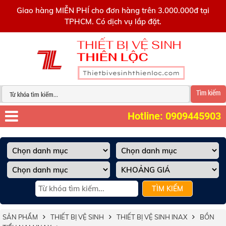
0909445903
Giao hàng MIỄN PHÍ cho đơn hàng trên 3.000.000đ tại
TPHCM. Có dịch vụ lắp đặt.
Tìm kiếm
Hotline: 0909445903
TÌM KIẾM
SẢN PHẨM
THIẾT BỊ VỆ SINH
THIẾT BỊ VỆ SINH INAX
BỒN