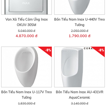
Van Xả Tiểu Cảm Ứng Inax
Bồn Tiểu Nam Inax U-440V Treo
OKUV-30SM
Tường
5.040.000 đ
2.050.000 đ
4.870.000 đ
1.790.000 đ
-9%
-6%
Bồn Tiểu Nam Inax U-117V Treo
Bồn Tiểu Nam Inax AU-431VR
Tường
AquaCeramic
1.830.000 đ
3.140.000 đ