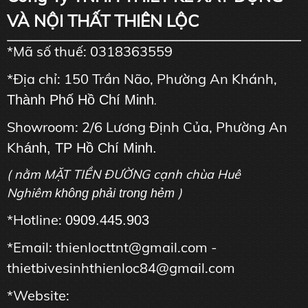
VÀ NỘI THẤT THIÊN LỘC
*Mã số thuế: 0318363559
*Địa chỉ: 150 Trần Não, Phường An Khánh,
Thành Phố Hồ Chí Minh
.
Showroom: 2/6 Lương Định Của, Phường An
Kh
ánh, TP Hồ Chí Minh.
( nằm MẶT TIỀN ĐƯỜNG cạnh chùa Huê
Nghiêm
)
không phải trong hẻm
*Hotline:
0909.445.903
*Email: thienlocttnt@gmail.com -
thietbivesinhthienloc84@gmail.com
*Website: