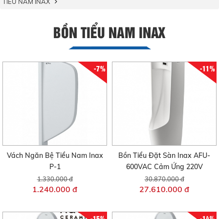
TIỂU NAM INAX
BỒN TIỂU NAM INAX
-7%
-11%
Vách Ngăn Bệ Tiểu Nam Inax
Bồn Tiểu Đặt Sàn Inax AFU-
P-1
600VAC Cảm Ứng 220V
1.330.000 đ
30.870.000 đ
1.240.000 đ
27.610.000 đ
-15%
-14%