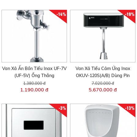
-14%
-19%
Van Xả Ấn Bồn Tiểu Inax UF-7V
Van Xả Tiểu Cảm Ứng Inax
(UF-5V) Ống Thẳng
OKUV-120S(A/B) Dùng Pin
1.380.000 đ
7.020.000 đ
1.190.000 đ
5.670.000 đ
-3%
-13%