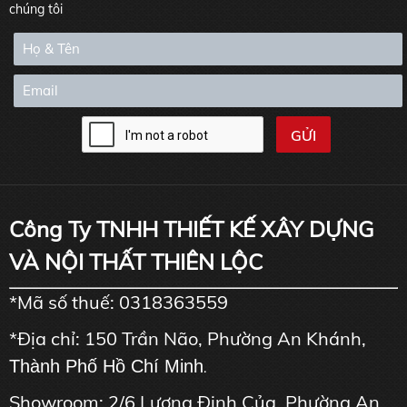
chúng tôi
Công Ty TNHH THIẾT KẾ XÂY DỰNG
VÀ NỘI THẤT THIÊN LỘC
*Mã số thuế: 0318363559
*Địa chỉ: 150 Trần Não, Phường An Khánh,
Thành Phố Hồ Chí Minh
.
Showroom: 2/6 Lương Định Của, Phường An