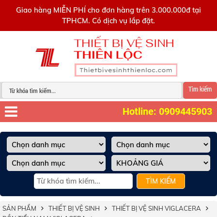
0909445903
Giao hàng MIỄN PHÍ cho đơn hàng trên 3.000.000đ tại
TPHCM. Có dịch vụ lắp đặt.
Tìm kiếm
Hotline: 0909445903
TÌM KIẾM
SẢN PHẨM
THIẾT BỊ VỆ SINH
THIẾT BỊ VỆ SINH VIGLACERA