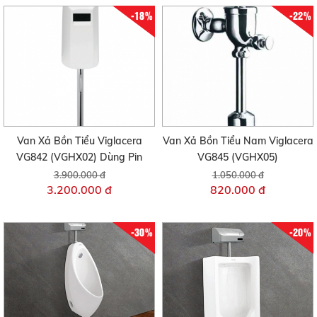
-18%
-22%
Van Xả Bồn Tiểu Viglacera
Van Xả Bồn Tiểu Nam Viglacera
VG842 (VGHX02) Dùng Pin
VG845 (VGHX05)
3.900.000 đ
1.050.000 đ
3.200.000 đ
820.000 đ
-30%
-20%