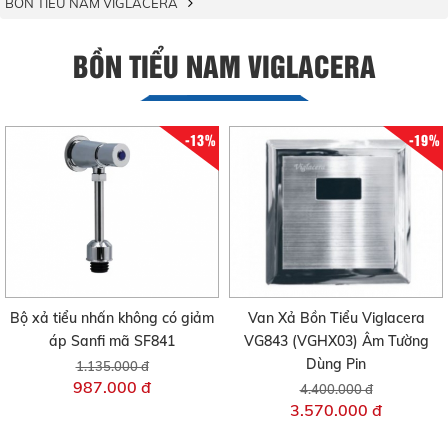
BỒN TIỂU NAM VIGLACERA
BỒN TIỂU NAM VIGLACERA
-13%
-19%
Bộ xả tiểu nhấn không có giảm
Van Xả Bồn Tiểu Viglacera
áp Sanfi mã SF841
VG843 (VGHX03) Âm Tường
Dùng Pin
1.135.000 đ
987.000 đ
4.400.000 đ
3.570.000 đ