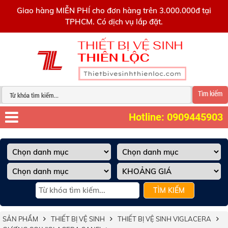
0909445903
Giao hàng MIỄN PHÍ cho đơn hàng trên 3.000.000đ tại
TPHCM. Có dịch vụ lắp đặt.
Tìm kiếm
Hotline: 0909445903
TÌM KIẾM
SẢN PHẨM
THIẾT BỊ VỆ SINH
THIẾT BỊ VỆ SINH VIGLACERA