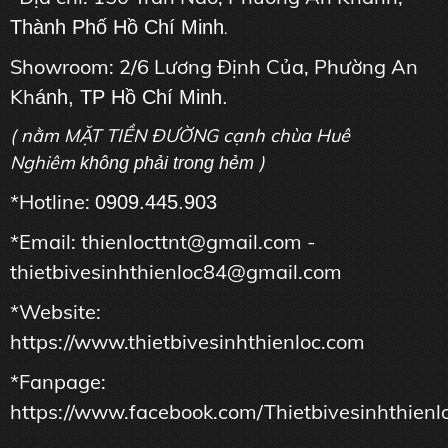
Thành Phố Hồ Chí Minh
.
Showroom: 2/6 Lương Định Của, Phường An
Kh
ánh, TP Hồ Chí Minh.
( nằm MẶT TIỀN ĐƯỜNG cạnh chùa Huê
Nghiêm
)
không phải trong hẻm
*Hotline:
0909.445.903
*Email: thienlocttnt@gmail.com -
thietbivesinhthienloc84@gmail.com
*Website:
https://www.thietbivesinhthienloc.com
*Fanpage:
https://www.facebook.com/Thietbivesinhthienl