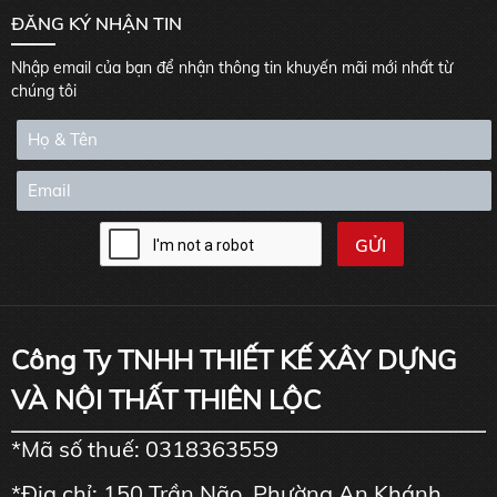
ĐĂNG KÝ NHẬN TIN
Nhập email của bạn để nhận thông tin khuyến mãi mới nhất từ
chúng tôi
Công Ty TNHH THIẾT KẾ XÂY DỰNG
VÀ NỘI THẤT THIÊN LỘC
*Mã số thuế: 0318363559
*Địa chỉ: 150 Trần Não, Phường An Khánh,