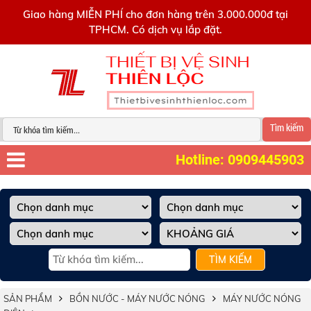
0909445903
Giao hàng MIỄN PHÍ cho đơn hàng trên 3.000.000đ tại
TPHCM. Có dịch vụ lắp đặt.
Tìm kiếm
Hotline: 0909445903
TÌM KIẾM
SẢN PHẨM
BỒN NƯỚC - MÁY NƯỚC NÓNG
MÁY NƯỚC NÓNG