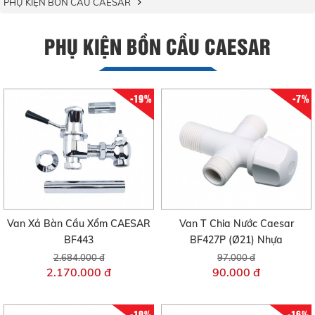
PHỤ KIỆN BỒN CẦU CAESAR
PHỤ KIỆN BỒN CẦU CAESAR
-19%
-7%
Van Xả Bàn Cầu Xổm CAESAR
Van T Chia Nước Caesar
BF443
BF427P (Ø21) Nhựa
2.684.000 đ
97.000 đ
2.170.000 đ
90.000 đ
-19%
-16%