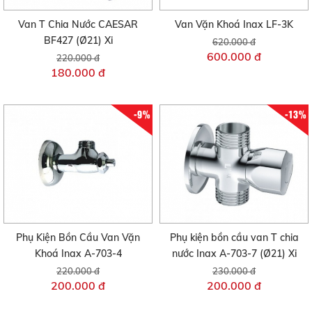
Van T Chia Nước CAESAR
Van Vặn Khoá Inax LF-3K
BF427 (Ø21) Xi
620.000 đ
600.000 đ
220.000 đ
180.000 đ
-9%
-13%
Phụ Kiện Bồn Cầu Van Vặn
Phụ kiện bồn cầu van T chia
Khoá Inax A-703-4
nước Inax A-703-7 (Ø21) Xi
220.000 đ
230.000 đ
200.000 đ
200.000 đ