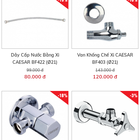
Dây Cấp Nước Bằng Xi
Van Khống Chế Xi CAESAR
CAESAR BF422 (Ø21)
BF403 (Ø21)
99.000 đ
143.000 đ
80.000 đ
120.000 đ
-18%
-3%