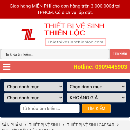
0909445903
Giao hàng MIỄN PHÍ cho đơn hàng trên 3.000.000đ tại
TPHCM. Có dịch vụ lắp đặt.
Tìm kiếm
Hotline: 0909445903
TÌM KIẾM
SẢN PHẨM
THIẾT BỊ VỆ SINH
THIẾT BỊ VỆ SINH CAESAR