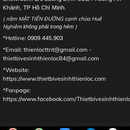
Kh
ánh, TP Hồ Chí Minh.
( nằm MẶT TIỀN ĐƯỜNG cạnh chùa Huê
Nghiêm
)
không phải trong hẻm
*Hotline:
0909.445.903
*Email: thienlocttnt@gmail.com -
thietbivesinhthienloc84@gmail.com
*Website:
https://www.thietbivesinhthienloc.com
*Fanpage:
https://www.facebook.com/Thietbivesinhthienl