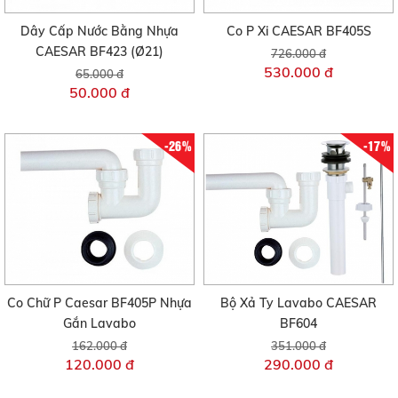
Dây Cấp Nước Bằng Nhựa
Co P Xi CAESAR BF405S
CAESAR BF423 (Ø21)
726.000 đ
530.000 đ
65.000 đ
50.000 đ
-26%
-17%
Co Chữ P Caesar BF405P Nhựa
Bộ Xả Ty Lavabo CAESAR
Gắn Lavabo
BF604
162.000 đ
351.000 đ
120.000 đ
290.000 đ