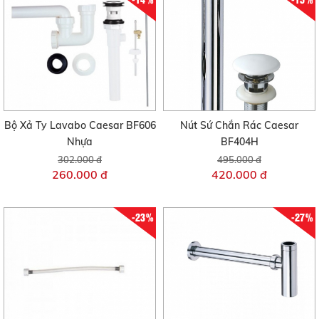
Bộ Xả Ty Lavabo Caesar BF606
Nút Sứ Chắn Rác Caesar
Nhựa
BF404H
302.000 đ
495.000 đ
260.000 đ
420.000 đ
-23%
-27%