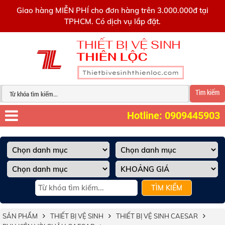
0909445903
Giao hàng MIỄN PHÍ cho đơn hàng trên 3.000.000đ tại
TPHCM. Có dịch vụ lắp đặt.
Tìm kiếm
Hotline: 0909445903
TÌM KIẾM
SẢN PHẨM
THIẾT BỊ VỆ SINH
THIẾT BỊ VỆ SINH CAESAR