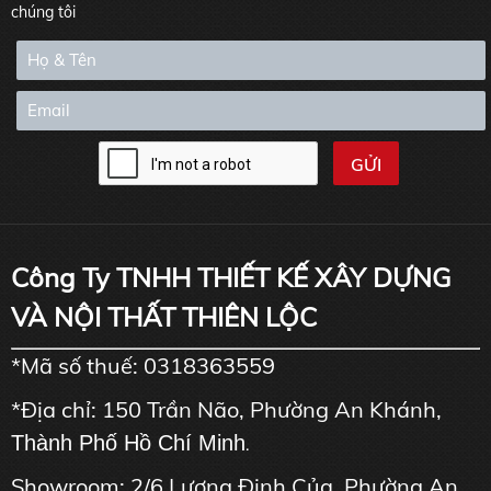
chúng tôi
Công Ty TNHH THIẾT KẾ XÂY DỰNG
VÀ NỘI THẤT THIÊN LỘC
*Mã số thuế: 0318363559
*Địa chỉ: 150 Trần Não, Phường An Khánh,
Thành Phố Hồ Chí Minh
.
Showroom: 2/6 Lương Định Của, Phường An