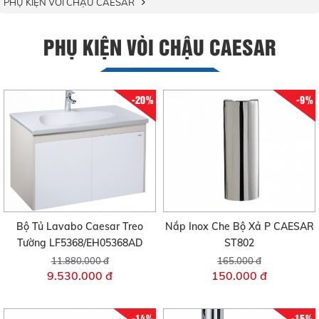
PHỤ KIỆN VÒI CHẬU CAESAR
PHỤ KIỆN VÒI CHẬU CAESAR
-20%
-9%
Bộ Tủ Lavabo Caesar Treo
Nắp Inox Che Bộ Xả P CAESAR
Tường LF5368/EH05368AD
ST802
11.880.000 đ
165.000 đ
9.530.000 đ
150.000 đ
-14%
-15%