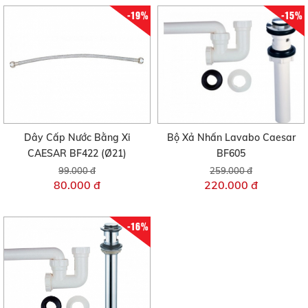
-19%
-15%
Dây Cấp Nước Bằng Xi
Bộ Xả Nhấn Lavabo Caesar
CAESAR BF422 (Ø21)
BF605
99.000 đ
259.000 đ
80.000 đ
220.000 đ
-16%