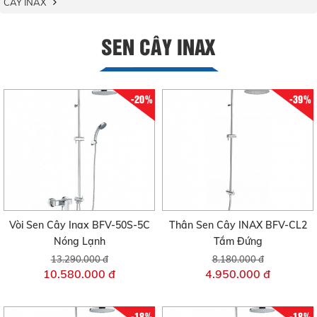
CÂY INAX
SEN CÂY INAX
-20%
-39%
Vòi Sen Cây Inax BFV-50S-5C
Thân Sen Cây INAX BFV-CL2
Nóng Lạnh
Tắm Đứng
13.290.000 đ
8.180.000 đ
10.580.000 đ
4.950.000 đ
-18%
-18%