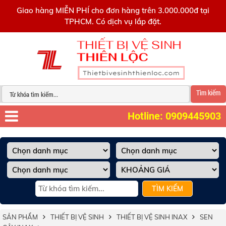
0909445903
Giao hàng MIỄN PHÍ cho đơn hàng trên 3.000.000đ tại
TPHCM. Có dịch vụ lắp đặt.
Tìm kiếm
Hotline: 0909445903
TÌM KIẾM
SẢN PHẨM
THIẾT BỊ VỆ SINH
THIẾT BỊ VỆ SINH INAX
SEN