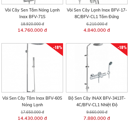
Vòi Cây Sen Tắm Nóng Lạnh
Vòi Sen Cây Lạnh Inax BFV-17-
Inax BFV-71S
8C/BFV-CL1 Tắm Đứng
18.920.000 đ
6.210.000 đ
14.760.000 đ
4.840.000 đ
-18%
-18%
Vòi Sen Cây Tắm Inax BFV-60S
Bộ Sen Cây INAX BFV-3413T-
Nóng Lạnh
4C/BFV-CL1 Nhiệt Độ
17.650.000 đ
9.660.000 đ
14.430.000 đ
7.880.000 đ