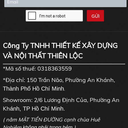
Công Ty TNHH THIẾT KẾ XÂY DỰNG
VÀ NỘI THẤT THIÊN LỘC
*Mã số thuế: 0318363559
*Địa chỉ: 150 Trần Não, Phường An Khánh,
Thành Phố Hồ Chí Minh
.
Showroom: 2/6 Lương Định Của, Phường An
Kh
ánh, TP Hồ Chí Minh.
( nằm MẶT TIỀN ĐƯỜNG cạnh chùa Huê
Nghiêm
)
không phải trong hẻm