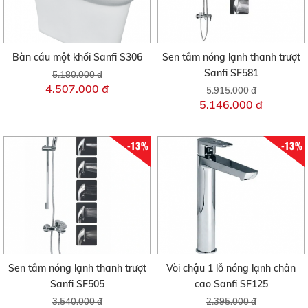
Bàn cầu một khối Sanfi S306
Sen tắm nóng lạnh thanh trượt
Sanfi SF581
5.180.000 đ
4.507.000 đ
5.915.000 đ
5.146.000 đ
-13%
-13%
Sen tắm nóng lạnh thanh trượt
Vòi chậu 1 lỗ nóng lạnh chân
Sanfi SF505
cao Sanfi SF125
3.540.000 đ
2.395.000 đ