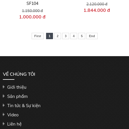
SF104
2.120.000 đ
1.844.000 đ
1.150.000 đ
1.000.000 đ
First
1
2
3
4
5
End
VỀ CHÚNG TÔI
Giới thiệu
Sản phẩm
Tin tức & Sự kiện
Video
Liên hệ