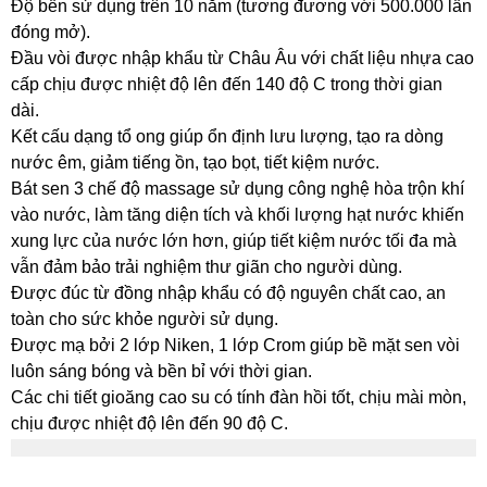
Độ bền sử dụng trên 10 năm (tương đương với 500.000 lần
đóng mở).
Đầu vòi được nhập khẩu từ Châu Âu với chất liệu nhựa cao
cấp chịu được nhiệt độ lên đến 140 độ C trong thời gian
dài.
Kết cấu dạng tổ ong giúp ổn định lưu lượng, tạo ra dòng
nước êm, giảm tiếng ồn, tạo bọt, tiết kiệm nước.
Bát sen 3 chế độ massage sử dụng công nghệ hòa trộn khí
vào nước, làm tăng diện tích và khối lượng hạt nước khiến
xung lực của nước lớn hơn, giúp tiết kiệm nước tối đa mà
vẫn đảm bảo trải nghiệm thư giãn cho người dùng.
Được đúc từ đồng nhập khẩu có độ nguyên chất cao, an
toàn cho sức khỏe người sử dụng.
Được mạ bởi 2 lớp Niken, 1 lớp Crom giúp bề mặt sen vòi
luôn sáng bóng và bền bỉ với thời gian.
Các chi tiết gioăng cao su có tính đàn hồi tốt, chịu mài mòn,
chịu được nhiệt độ lên đến 90 độ C.