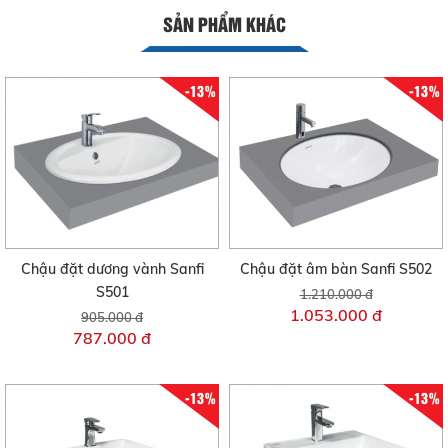
SẢN PHẨM KHÁC
-13%
-13%
Chậu đặt dương vành Sanfi
Chậu đặt âm bàn Sanfi S502
S501
1.210.000 đ
1.053.000 đ
905.000 đ
787.000 đ
-13%
-13%