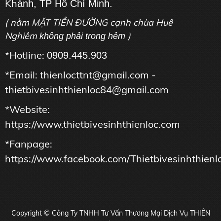
Kh
ánh, TP Hồ Chí Minh.
( nằm MẶT TIỀN ĐƯỜNG cạnh chùa Huê
Nghiêm
)
không phải trong hẻm
*Hotline:
0909.445.903
*Email: thienlocttnt@gmail.com -
thietbivesinhthienloc84@gmail.com
*Website:
https://www.thietbivesinhthienloc.com
*Fanpage:
https://www.facebook.com/Thietbivesinhthienl
Copyright © Công Ty TNHH Tư Vấn Thương Mại Dịch Vụ THIÊN