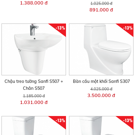
1.388.000 đ
1.025.000 đ
891.000 đ
-13%
-13%
Chậu treo tường Sanfi S507 +
Bàn cầu một khối Sanfi S307
Chân S507
4.025.000 đ
3.500.000 đ
1.185.000 đ
1.031.000 đ
-13%
-13%