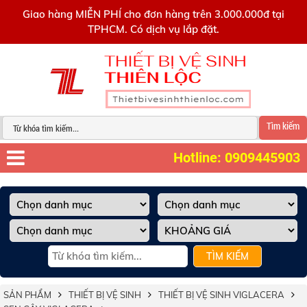
0909445903
Giao hàng MIỄN PHÍ cho đơn hàng trên 3.000.000đ tại
TPHCM. Có dịch vụ lắp đặt.
Tìm kiếm
Hotline: 0909445903
TÌM KIẾM
SẢN PHẨM
THIẾT BỊ VỆ SINH
THIẾT BỊ VỆ SINH VIGLACERA