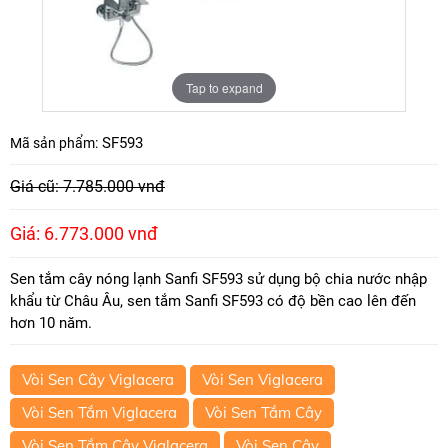
Tap to expand
SF593
Mã sản phẩm:
Giá cũ: 7.785.000 vnđ
Giá: 6.773.000 vnđ
Sen tắm cây nóng lạnh Sanfi SF593 sử dụng bộ chia nước nhập
khẩu từ Châu Âu, sen tắm Sanfi SF593 có độ bền cao lên đến
hơn 10 năm.
Vòi Sen Cây Viglacera
Vòi Sen Viglacera
Vòi Sen Tắm Viglacera
Vòi Sen Tắm Cây
Vòi Sen Tắm Cây Viglacera
Vòi Sen Cây