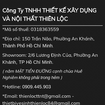
Công Ty TNHH THIẾT KẾ XÂY DỰNG
VÀ NỘI THẤT THIÊN LỘC
*Mã số thuế: 0318363559
*Địa chỉ: 150 Trần Não, Phường An Khánh,
Thành Phố Hồ Chí Minh
.
Showroom: 2/6 Lương Định Của, Phường An
Kh
ánh, TP Hồ Chí Minh.
( nằm MẶT TIỀN ĐƯỜNG cạnh chùa Huê
Nghiêm
)
không phải trong hẻm
*Hotline:
0909.445.903
*Email: thienlocttnt@gmail.com -
thietbivesinhthienloc84@gmail.com