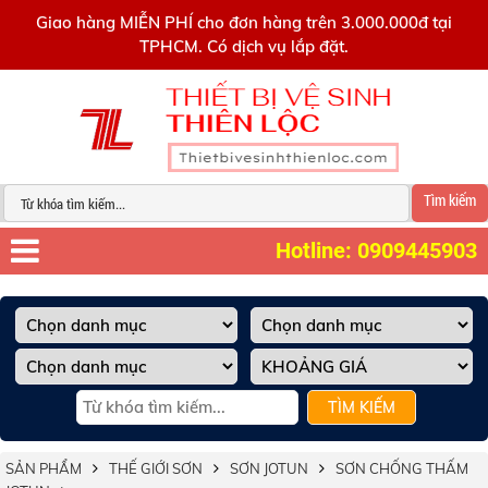
0909445903
Giao hàng MIỄN PHÍ cho đơn hàng trên 3.000.000đ tại
TPHCM. Có dịch vụ lắp đặt.
Tìm kiếm
Hotline: 0909445903
TÌM KIẾM
SẢN PHẨM
THẾ GIỚI SƠN
SƠN JOTUN
SƠN CHỐNG THẤM