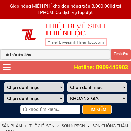
0909445903
Giao hàng MIỄN PHÍ cho đơn hàng trên 3.000.000đ tại
TPHCM. Có dịch vụ lắp đặt.
Tìm kiếm
Hotline: 0909445903
TÌM KIẾM
SẢN PHẨM
THẾ GIỚI SƠN
SƠN NIPPON
SƠN CHỐNG THẤM