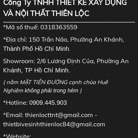
Công Ty TNHH THIẾT KẾ XÂY DỰNG
VÀ NỘI THẤT THIÊN LỘC
*Mã số thuế: 0318363559
*Địa chỉ: 150 Trần Não, Phường An Khánh,
Thành Phố Hồ Chí Minh
.
Showroom: 2/6 Lương Định Của, Phường An
Kh
ánh, TP Hồ Chí Minh.
( nằm MẶT TIỀN ĐƯỜNG cạnh chùa Huê
Nghiêm
)
không phải trong hẻm
*Hotline:
0909.445.903
*Email: thienlocttnt@gmail.com -
thietbivesinhthienloc84@gmail.com
*Website: