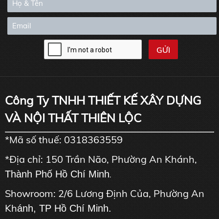
Công Ty TNHH THIẾT KẾ XÂY DỰNG
VÀ NỘI THẤT THIÊN LỘC
*Mã số thuế: 0318363559
*Địa chỉ: 150 Trần Não, Phường An Khánh,
Thành Phố Hồ Chí Minh
.
Showroom: 2/6 Lương Định Của, Phường An
Kh
ánh, TP Hồ Chí Minh.