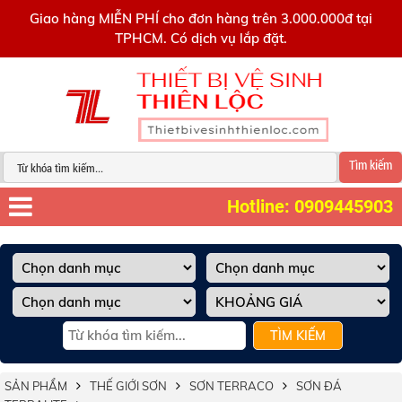
0909445903
Giao hàng MIỄN PHÍ cho đơn hàng trên 3.000.000đ tại
TPHCM. Có dịch vụ lắp đặt.
Tìm kiếm
Hotline: 0909445903
TÌM KIẾM
SẢN PHẨM
THẾ GIỚI SƠN
SƠN TERRACO
SƠN ĐÁ