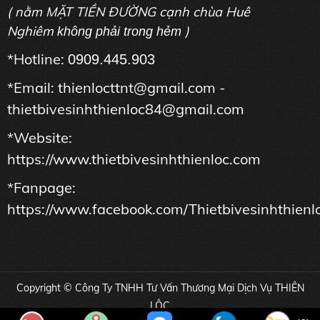
( nằm MẶT TIỀN ĐƯỜNG cạnh chùa Huê
Nghiêm
)
không phải trong hẻm
*Hotline:
0909.445.903
*Email: thienlocttnt@gmail.com -
thietbivesinhthienloc84@gmail.com
*Website:
https://www.thietbivesinhthienloc.com
*Fanpage:
https://www.facebook.com/Thietbivesinhthienl
Copyright © Công Ty TNHH Tư Vấn Thương Mại Dịch Vụ THIÊN
LỘC