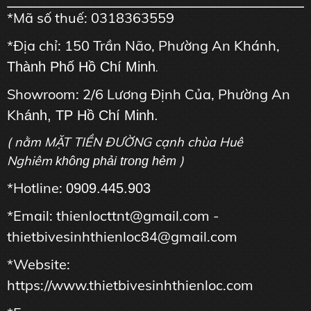
*Mã số thuế: 0318363559
*Địa chỉ: 150 Trần Não, Phường An Khánh,
Thành Phố Hồ Chí Minh
.
Showroom: 2/6 Lương Định Của, Phường An
Kh
ánh, TP Hồ Chí Minh.
( nằm MẶT TIỀN ĐƯỜNG cạnh chùa Huê
Nghiêm
)
không phải trong hẻm
*Hotline:
0909.445.903
*Email: thienlocttnt@gmail.com -
thietbivesinhthienloc84@gmail.com
*Website:
https://www.thietbivesinhthienloc.com