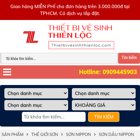
0909445903
Giao hàng MIỄN PHÍ cho đơn hàng trên 3.000.000đ tại
TPHCM. Có dịch vụ lắp đặt.
Tìm kiếm
Hotline: 0909445903
TÌM KIẾM
SẢN PHẨM
THẾ GIỚI SƠN
SƠN NIPPON
SƠN DẦU NIPPON