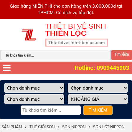
0909445903
Giao hàng MIỄN PHÍ cho đơn hàng trên 3.000.000đ tại
TPHCM. Có dịch vụ lắp đặt.
Tìm kiếm
Hotline: 0909445903
TÌM KIẾM
SẢN PHẨM
THẾ GIỚI SƠN
SƠN NIPPON
SƠN LÓT NIPPON