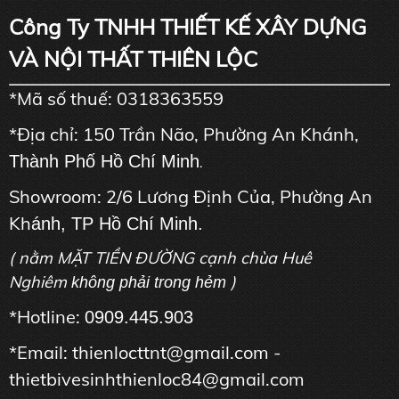
Công Ty TNHH THIẾT KẾ XÂY DỰNG
VÀ NỘI THẤT THIÊN LỘC
*Mã số thuế: 0318363559
*Địa chỉ: 150 Trần Não, Phường An Khánh,
Thành Phố Hồ Chí Minh
.
Showroom: 2/6 Lương Định Của, Phường An
Kh
ánh, TP Hồ Chí Minh.
( nằm MẶT TIỀN ĐƯỜNG cạnh chùa Huê
Nghiêm
)
không phải trong hẻm
*Hotline:
0909.445.903
*Email: thienlocttnt@gmail.com -
thietbivesinhthienloc84@gmail.com