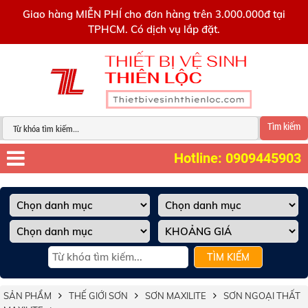
0909445903
Giao hàng MIỄN PHÍ cho đơn hàng trên 3.000.000đ tại
TPHCM. Có dịch vụ lắp đặt.
Tìm kiếm
Hotline: 0909445903
TÌM KIẾM
SẢN PHẨM
THẾ GIỚI SƠN
SƠN MAXILITE
SƠN NGOẠI THẤT