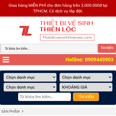
0909445903
Giao hàng MIỄN PHÍ cho đơn hàng trên 3.000.000đ tại
TPHCM. Có dịch vụ lắp đặt.
Tìm kiếm
Hotline: 0909445903
TÌM KIẾM
SẢN PHẨM