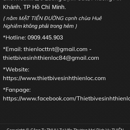
Kh
ánh, TP Hồ Chí Minh.
( nằm MẶT TIỀN ĐƯỜNG cạnh chùa Huê
Nghiêm
)
không phải trong hẻm
*Hotline:
0909.445.903
*Email: thienlocttnt@gmail.com -
thietbivesinhthienloc84@gmail.com
*Website:
https://www.thietbivesinhthienloc.com
*Fanpage:
https://www.facebook.com/Thietbivesinhthienl