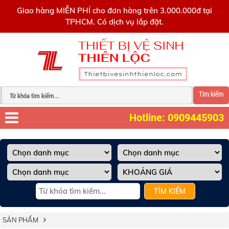
0909445903
Giao hàng MIỄN PHÍ cho đơn hàng trên 3.000.000đ tại
TPHCM. Có dịch vụ lắp đặt.
Tìm kiếm
Hotline: 0909445903
TÌM KIẾM
SẢN PHẨM