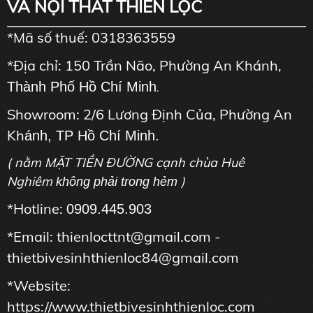
VÀ NỘI THẤT THIÊN LỘC
*Mã số thuế: 0318363559
*Địa chỉ: 150 Trần Não, Phường An Khánh,
Thành Phố Hồ Chí Minh
.
Showroom: 2/6 Lương Định Của, Phường An
Kh
ánh, TP Hồ Chí Minh.
( nằm MẶT TIỀN ĐƯỜNG cạnh chùa Huê
Nghiêm
)
không phải trong hẻm
*Hotline:
0909.445.903
*Email: thienlocttnt@gmail.com -
thietbivesinhthienloc84@gmail.com
*Website:
https://www.thietbivesinhthienloc.com