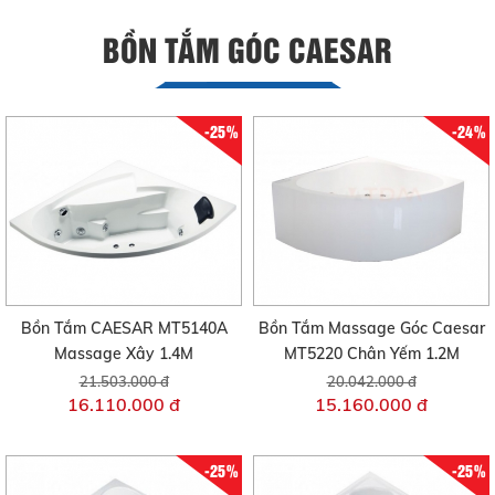
BỒN TẮM GÓC CAESAR
-25%
-24%
Bồn Tắm CAESAR MT5140A
Bồn Tắm Massage Góc Caesar
Massage Xây 1.4M
MT5220 Chân Yếm 1.2M
21.503.000 đ
20.042.000 đ
16.110.000 đ
15.160.000 đ
-25%
-25%