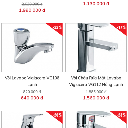
1.130.000 đ
2.620.000 đ
1.990.000 đ
-22%
-17%
Vòi Lavabo Viglacera VG106
Vòi Chậu Rửa Măt Lavabo
Lạnh
Viglacera VG112 Nóng Lạnh
820.000 đ
1.885.000 đ
640.000 đ
1.560.000 đ
-20%
-23%