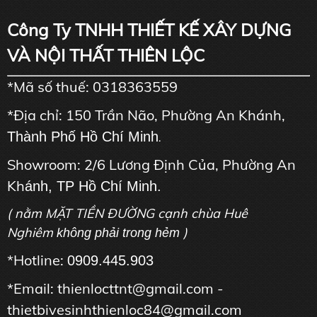
Công Ty TNHH THIẾT KẾ XÂY DỰNG
VÀ NỘI THẤT THIÊN LỘC
*Mã số thuế: 0318363559
*Địa chỉ: 150 Trần Não, Phường An Khánh,
Thành Phố Hồ Chí Minh
.
Showroom: 2/6 Lương Định Của, Phường An
Kh
ánh, TP Hồ Chí Minh.
( nằm MẶT TIỀN ĐƯỜNG cạnh chùa Huê
Nghiêm
)
không phải trong hẻm
*Hotline:
0909.445.903
*Email: thienlocttnt@gmail.com -
thietbivesinhthienloc84@gmail.com