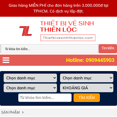
0909445903
Giao hàng MIỄN PHÍ cho đơn hàng trên 3.000.000đ tại
TPHCM. Có dịch vụ lắp đặt.
Tìm kiếm
Hotline: 0909445903
TÌM KIẾM
SẢN PHẨM