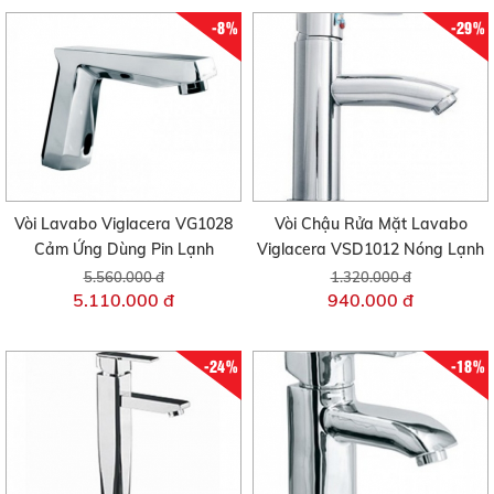
-8%
-29%
Vòi Lavabo Viglacera VG1028
Vòi Chậu Rửa Mặt Lavabo
Cảm Ứng Dùng Pin Lạnh
Viglacera VSD1012 Nóng Lạnh
5.560.000 đ
1.320.000 đ
5.110.000 đ
940.000 đ
-24%
-18%