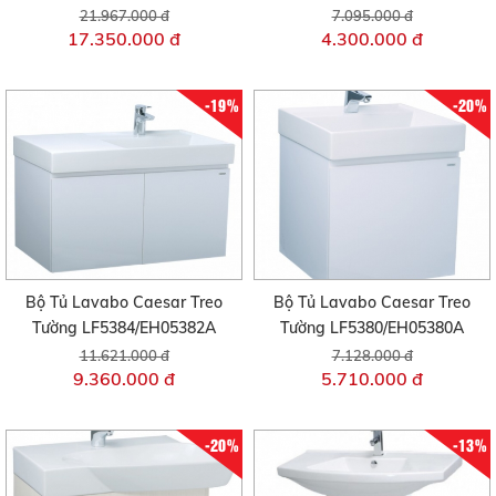
21.967.000 đ
7.095.000 đ
17.350.000 đ
4.300.000 đ
-19%
-20%
Bộ Tủ Lavabo Caesar Treo
Bộ Tủ Lavabo Caesar Treo
Tường LF5384/EH05382A
Tường LF5380/EH05380A
11.621.000 đ
7.128.000 đ
9.360.000 đ
5.710.000 đ
-20%
-13%