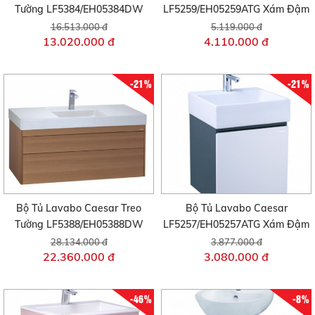
Tường LF5384/EH05384DW
LF5259/EH05259ATG Xám Đậm
16.513.000 đ
5.119.000 đ
13.020.000 đ
4.110.000 đ
-21%
-21%
Bộ Tủ Lavabo Caesar Treo
Bộ Tủ Lavabo Caesar
Tường LF5388/EH05388DW
LF5257/EH05257ATG Xám Đậm
28.134.000 đ
3.877.000 đ
22.360.000 đ
3.080.000 đ
-46%
-8%