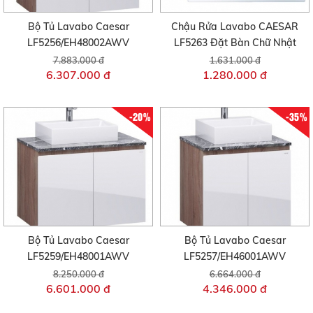
Bộ Tủ Lavabo Caesar
Chậu Rửa Lavabo CAESAR
LF5256/EH48002AWV
LF5263 Đặt Bàn Chữ Nhật
7.883.000 đ
1.631.000 đ
6.307.000 đ
1.280.000 đ
-20%
-35%
Bộ Tủ Lavabo Caesar
Bộ Tủ Lavabo Caesar
LF5259/EH48001AWV
LF5257/EH46001AWV
8.250.000 đ
6.664.000 đ
6.601.000 đ
4.346.000 đ