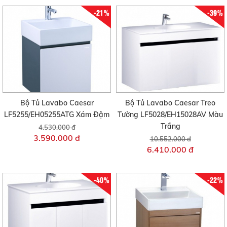
-21%
-39%
Bộ Tủ Lavabo Caesar
Bộ Tủ Lavabo Caesar Treo
LF5255/EH05255ATG Xám Đậm
Tường LF5028/EH15028AV Màu
Trắng
4.530.000 đ
3.590.000 đ
10.552.000 đ
6.410.000 đ
-40%
-22%