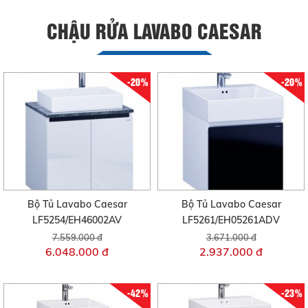
CHẬU RỬA LAVABO CAESAR
-20%
-20%
Bộ Tủ Lavabo Caesar
Bộ Tủ Lavabo Caesar
LF5254/EH46002AV
LF5261/EH05261ADV
7.559.000 đ
3.671.000 đ
6.048.000 đ
2.937.000 đ
-42%
-23%