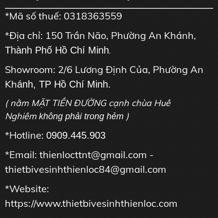
*Mã số thuế: 0318363559
*Địa chỉ: 150 Trần Não, Phường An Khánh,
Thành Phố Hồ Chí Minh
.
Showroom: 2/6 Lương Định Của, Phường An
Kh
ánh, TP Hồ Chí Minh.
( nằm MẶT TIỀN ĐƯỜNG cạnh chùa Huê
Nghiêm
)
không phải trong hẻm
*Hotline:
0909.445.903
*Email: thienlocttnt@gmail.com -
thietbivesinhthienloc84@gmail.com
*Website:
https://www.thietbivesinhthienloc.com