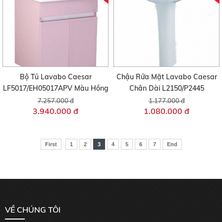
Bộ Tủ Lavabo Caesar
Chậu Rửa Mặt Lavabo Caesar
LF5017/EH05017APV Màu Hồng
Chân Dài L2150/P2445
7.257.000 đ
1.177.000 đ
3.940.000 đ
1.080.000 đ
First
1
2
3
4
5
6
7
End
VỀ CHÚNG TÔI