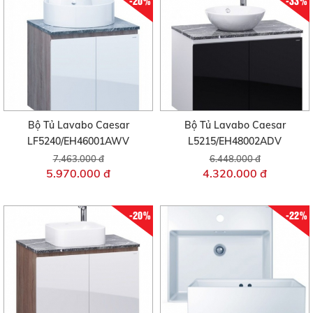
-20%
-33%
Bộ Tủ Lavabo Caesar
Bộ Tủ Lavabo Caesar
LF5240/EH46001AWV
L5215/EH48002ADV
7.463.000 đ
6.448.000 đ
5.970.000 đ
4.320.000 đ
-20%
-22%