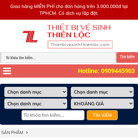
0909445903
Giao hàng MIỄN PHÍ cho đơn hàng trên 3.000.000đ tại
TPHCM. Có dịch vụ lắp đặt.
Tìm kiếm
Hotline: 0909445903
TÌM KIẾM
SẢN PHẨM