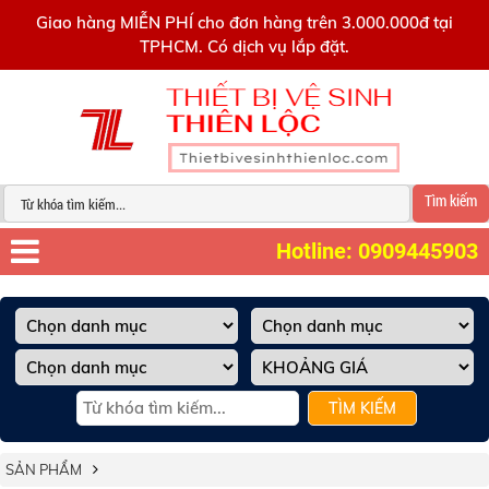
0909445903
Giao hàng MIỄN PHÍ cho đơn hàng trên 3.000.000đ tại
TPHCM. Có dịch vụ lắp đặt.
Tìm kiếm
Hotline: 0909445903
TÌM KIẾM
SẢN PHẨM