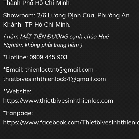
Thành Phố Hồ Chí Minh
.
Showroom: 2/6 Lương Định Của, Phường An
Kh
ánh, TP Hồ Chí Minh.
( nằm MẶT TIỀN ĐƯỜNG cạnh chùa Huê
Nghiêm
)
không phải trong hẻm
*Hotline:
0909.445.903
*Email: thienlocttnt@gmail.com -
thietbivesinhthienloc84@gmail.com
*Website:
https://www.thietbivesinhthienloc.com
*Fanpage:
https://www.facebook.com/Thietbivesinhthienl