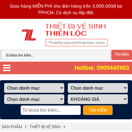
0909445903
Giao hàng MIỄN PHÍ cho đơn hàng trên 3.000.000đ tại
TPHCM. Có dịch vụ lắp đặt.
Tìm kiếm
Hotline: 0909445903
TÌM KIẾM
SẢN PHẨM
THIẾT BỊ VỆ SINH