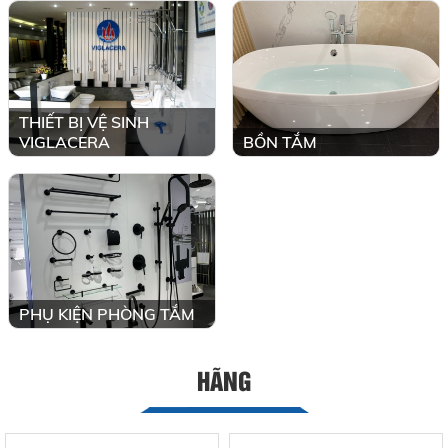
THIẾT BỊ VỆ SINH
VIGLACERA
BỒN TẮM
PHỤ KIỆN PHÒNG TẮM
HÃNG