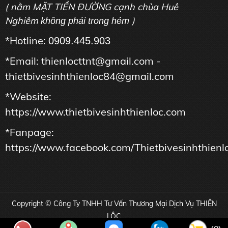
( nằm MẶT TIỀN ĐƯỜNG cạnh chùa Huê
Nghiêm
)
không phải trong hẻm
*Hotline:
0909.445.903
*Email: thienlocttnt@gmail.com -
thietbivesinhthienloc84@gmail.com
*Website:
https://www.thietbivesinhthienloc.com
*Fanpage:
https://www.facebook.com/Thietbivesinhthienl
Copyright © Công Ty TNHH Tư Vấn Thương Mại Dịch Vụ THIÊN
LỘC