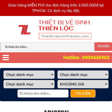
0909445903
Giao hàng MIỄN PHÍ cho đơn hàng trên 3.000.000đ tại
TPHCM. Có dịch vụ lắp đặt.
Tìm kiếm
Hotline: 0909445903
TÌM KIẾM