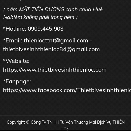
( nằm MẶT TIỀN ĐƯỜNG cạnh chùa Huê
Nghiêm
)
không phải trong hẻm
*Hotline:
0909.445.903
*Email: thienlocttnt@gmail.com -
thietbivesinhthienloc84@gmail.com
*Website:
https://www.thietbivesinhthienloc.com
*Fanpage:
https://www.facebook.com/Thietbivesinhthienl
Copyright © Công Ty TNHH Tư Vấn Thương Mại Dịch Vụ THIÊN
LỘC