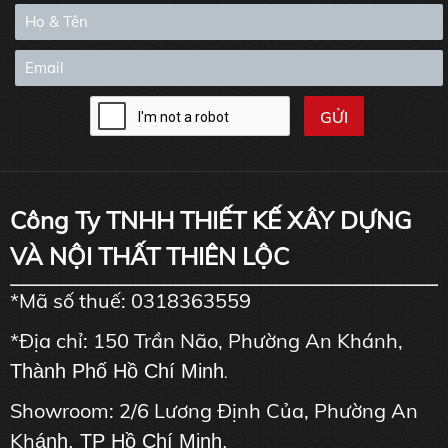
Công Ty TNHH THIẾT KẾ XÂY DỰNG
VÀ NỘI THẤT THIÊN LỘC
*Mã số thuế: 0318363559
*Địa chỉ: 150 Trần Não, Phường An Khánh,
Thành Phố Hồ Chí Minh
.
Showroom: 2/6 Lương Định Của, Phường An
Kh
ánh, TP Hồ Chí Minh.