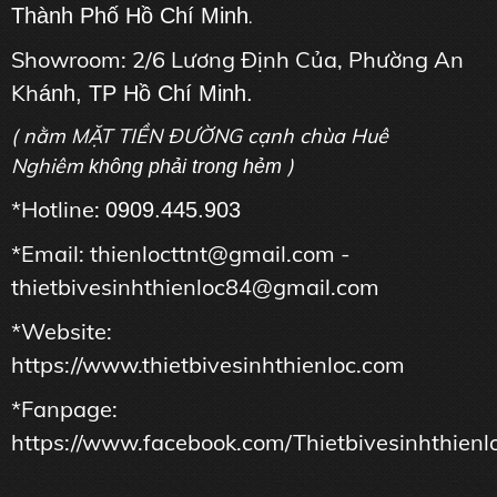
Thành Phố Hồ Chí Minh
.
Showroom: 2/6 Lương Định Của, Phường An
Kh
ánh, TP Hồ Chí Minh.
( nằm MẶT TIỀN ĐƯỜNG cạnh chùa Huê
Nghiêm
)
không phải trong hẻm
*Hotline:
0909.445.903
*Email: thienlocttnt@gmail.com -
thietbivesinhthienloc84@gmail.com
*Website:
https://www.thietbivesinhthienloc.com
*Fanpage:
https://www.facebook.com/Thietbivesinhthienl