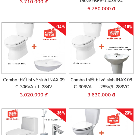
1402S+BFV-1403S-8C
3.710.000 đ
6.780.000 đ
-14%
-16%
Combo thiết bị vệ sinh INAX 09
Combo thiết bị vệ sinh INAX 08
C-306VA + L-284V
C-306VA + L-285V/L-288VC
3.020.000 đ
3.630.000 đ
-36%
-23%