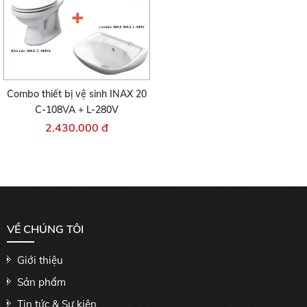
Combo thiết bị vệ sinh INAX 20
C-108VA + L-280V
2.430.000 đ
VỀ CHÚNG TÔI
Giới thiệu
Sản phẩm
Tin tức & Sự kiện