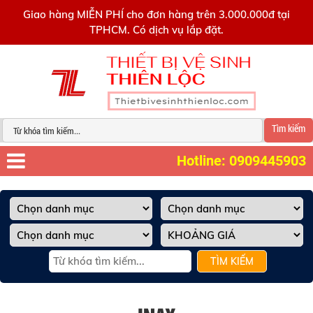
0909445903
Giao hàng MIỄN PHÍ cho đơn hàng trên 3.000.000đ tại
TPHCM. Có dịch vụ lắp đặt.
Tìm kiếm
Hotline: 0909445903
TÌM KIẾM