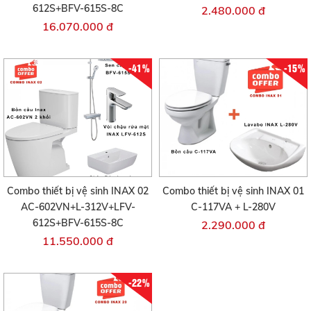
612S+BFV-615S-8C
2.480.000 đ
16.070.000 đ
-41%
-15%
Combo thiết bị vệ sinh INAX 02
Combo thiết bị vệ sinh INAX 01
AC-602VN+L-312V+LFV-
C-117VA + L-280V
612S+BFV-615S-8C
2.290.000 đ
11.550.000 đ
-22%