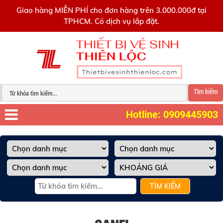
0909445903
Giao hàng MIỄN PHÍ cho đơn hàng trên 3.000.000đ tại
TPHCM. Có dịch vụ lắp đặt.
Tìm kiếm
Hotline: 0909445903
TÌM KIẾM