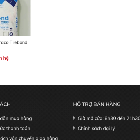
raco Tilebond
n hệ
SÁCH
HỖ TRỢ BÁN HÀNG
dẫn mua hàng
Giờ mở cửa: 8h30 đến 21h3
hức thanh toán
Chính sách đại lý
sách vận chuyển giao hàng