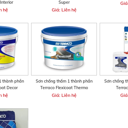
nterior
Super
Giá
n hệ
Giá: Liên hệ
1 thành phần
Sơn chống thấm 1 thành phần
Sơn chống t
coat Decor
Terraco Flexicoat Thermo
Terrac
n hệ
Giá: Liên hệ
Giá