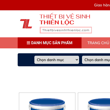
0909445903
Giao hàn
DANH MỤC SẢN PHẨM
TRANG CHỦ