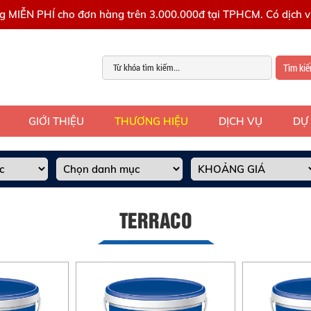
g MIỄN PHÍ cho đơn hàng trên 3.000.000đ tại TPHCM. Có dịch vụ
Tìm ki
GIỚI THIỆU
THƯƠNG HIỆU
DỊCH VỤ
DỰ
TERRACO