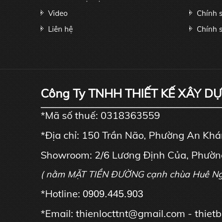
Video
Chính 
Liên hệ
Chính s
Công Ty TNHH THIẾT KẾ XÂY D
*Mã số thuế: 0318363559
*Địa chỉ: 150 Trần Não, Phường An Kh
Showroom: 2/6 Lương Định Của, Phườn
( nằm MẶT TIỀN ĐƯỜNG cạnh chùa Huê N
*Hotline:
0909.445.903
*Email: thienlocttnt@gmail.com - thie