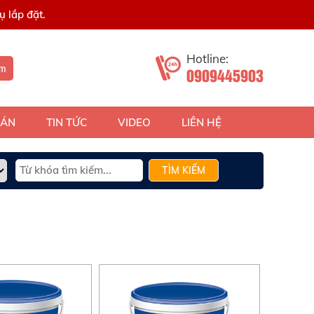
 lắp đặt.
Hotline:
ếm
0909445903
 ÁN
TIN TỨC
VIDEO
LIÊN HỆ
TÌM KIẾM