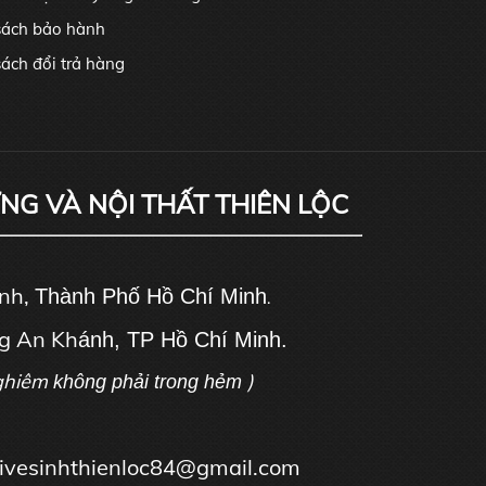
sách bảo hành
ách đổi trả hàng
ỰNG VÀ NỘI THẤT THIÊN LỘC
ánh,
Thành Phố Hồ Chí Minh
.
g An Kh
ánh, TP Hồ Chí Minh.
ghiêm
)
không phải trong hẻm
tbivesinhthienloc84@gmail.com