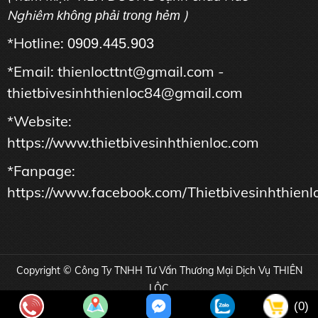
Nghiêm
)
không phải trong hẻm
*Hotline:
0909.445.903
*Email: thienlocttnt@gmail.com -
thietbivesinhthienloc84@gmail.com
*Website:
https://www.thietbivesinhthienloc.com
*Fanpage:
https://www.facebook.com/Thietbivesinhthienl
Copyright © Công Ty TNHH Tư Vấn Thương Mại Dịch Vụ THIÊN
LỘC
Online: 13 | Tổng truy cập: 16978450
(0)