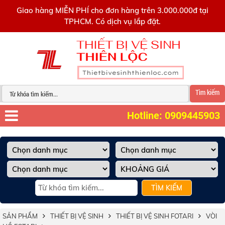
0909445903
Giao hàng MIỄN PHÍ cho đơn hàng trên 3.000.000đ tại
TPHCM. Có dịch vụ lắp đặt.
Tìm kiếm
Hotline: 0909445903
TÌM KIẾM
SẢN PHẨM
THIẾT BỊ VỆ SINH
THIẾT BỊ VỆ SINH FOTARI
VÒI