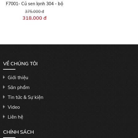
F7001- Củ sen lạnh 304 - bộ
375.000 đ
318.000 đ
VỀ CHÚNG TÔI
Giới thiệu
Sản phẩm
Tin tức & Sự kiện
Video
Liên hệ
CHÍNH SÁCH