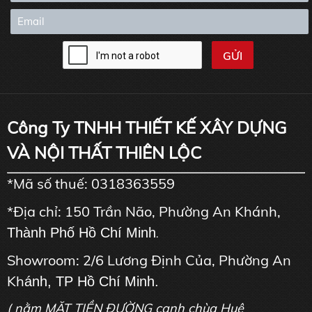
Công Ty TNHH THIẾT KẾ XÂY DỰNG
VÀ NỘI THẤT THIÊN LỘC
*Mã số thuế: 0318363559
*Địa chỉ: 150 Trần Não, Phường An Khánh,
Thành Phố Hồ Chí Minh
.
Showroom: 2/6 Lương Định Của, Phường An
Kh
ánh, TP Hồ Chí Minh.
( nằm MẶT TIỀN ĐƯỜNG cạnh chùa Huê