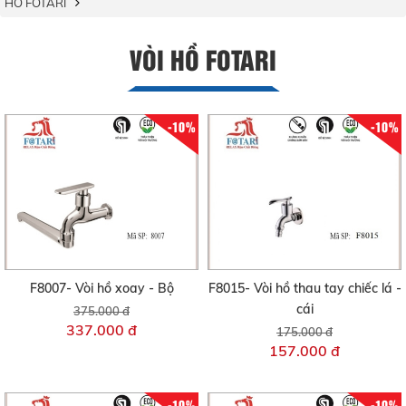
HỒ FOTARI
VÒI HỒ FOTARI
-10%
-10%
F8007- Vòi hồ xoay - Bộ
F8015- Vòi hồ thau tay chiếc lá -
cái
375.000 đ
337.000 đ
175.000 đ
157.000 đ
-10%
-10%