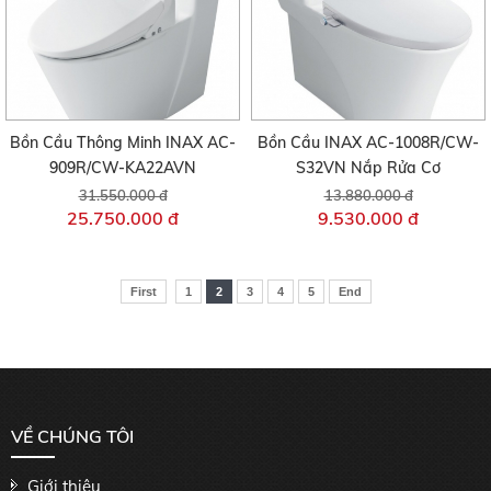
Bồn Cầu Thông Minh INAX AC-
Bồn Cầu INAX AC-1008R/CW-
909R/CW-KA22AVN
S32VN Nắp Rửa Cơ
31.550.000 đ
13.880.000 đ
25.750.000 đ
9.530.000 đ
First
1
2
3
4
5
End
VỀ CHÚNG TÔI
Giới thiệu