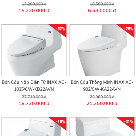
17.260.000 đ
10.580.000 đ
15.220.000 đ
6.540.000 đ
-32%
-29%
Bồn Cầu Nắp Điện Tử INAX AC-
Bồn Cầu Thông Minh INAX AC-
1035/CW-KB22AVN
902/CW-KA22AVN
27.710.000 đ
29.960.000 đ
18.730.000 đ
21.250.000 đ
-18%
-31%