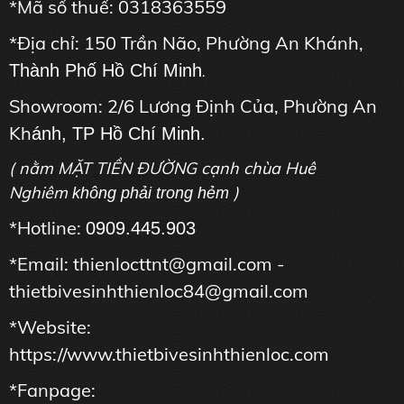
*Mã số thuế: 0318363559
*Địa chỉ: 150 Trần Não, Phường An Khánh,
Thành Phố Hồ Chí Minh
.
Showroom: 2/6 Lương Định Của, Phường An
Kh
ánh, TP Hồ Chí Minh.
( nằm MẶT TIỀN ĐƯỜNG cạnh chùa Huê
Nghiêm
)
không phải trong hẻm
*Hotline:
0909.445.903
*Email: thienlocttnt@gmail.com -
thietbivesinhthienloc84@gmail.com
*Website:
https://www.thietbivesinhthienloc.com
*Fanpage: