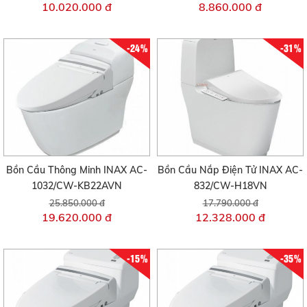
10.020.000 đ
8.860.000 đ
-24%
-31%
Bồn Cầu Thông Minh INAX AC-
Bồn Cầu Nắp Điện Tử INAX AC-
1032/CW-KB22AVN
832/CW-H18VN
25.850.000 đ
17.790.000 đ
19.620.000 đ
12.328.000 đ
-15%
-35%