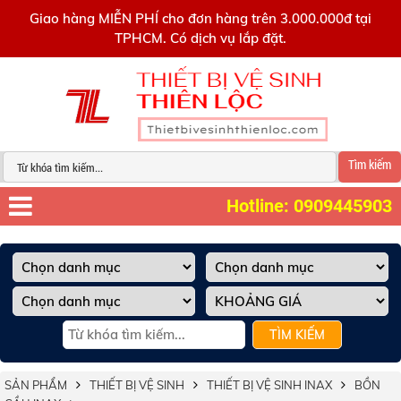
0909445903
Giao hàng MIỄN PHÍ cho đơn hàng trên 3.000.000đ tại
TPHCM. Có dịch vụ lắp đặt.
Tìm kiếm
Hotline: 0909445903
TÌM KIẾM
SẢN PHẨM
THIẾT BỊ VỆ SINH
THIẾT BỊ VỆ SINH INAX
BỒN