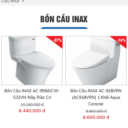
CẦU INAX
BỒN CẦU INAX
-37%
-14%
Bồn Cầu INAX AC-959A/CW-
Bồn Cầu INAX AC-918VRN
S32VN Nắp Rửa Cơ
(AC918VRN) 1 Khối Aqua
Ceramic
10.180.000 đ
6.440.000 đ
9.960.000 đ
8.600.000 đ