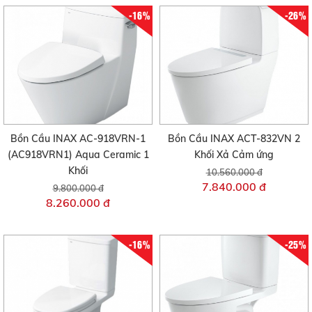
-16%
-26%
Bồn Cầu INAX AC-918VRN-1
Bồn Cầu INAX ACT-832VN 2
(AC918VRN1) Aqua Ceramic 1
Khối Xả Cảm ứng
Khối
10.560.000 đ
7.840.000 đ
9.800.000 đ
8.260.000 đ
-16%
-25%