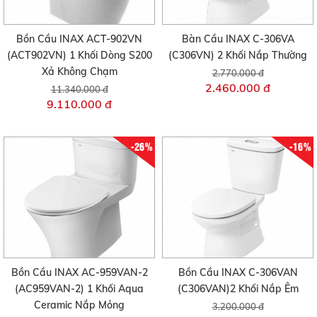
Bồn Cầu INAX ACT-902VN
Bàn Cầu INAX C-306VA
(ACT902VN) 1 Khối Dòng S200
(C306VN) 2 Khối Nắp Thường
Xả Không Chạm
2.770.000 đ
2.460.000 đ
11.340.000 đ
9.110.000 đ
-26%
-16%
Bồn Cầu INAX AC-959VAN-2
Bồn Cầu INAX C-306VAN
(AC959VAN-2) 1 Khối Aqua
(C306VAN)2 Khối Nắp Êm
Ceramic Nắp Mỏng
3.200.000 đ