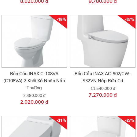
8.020.000 đ
9.780.000 đ
-19%
-37%
Bồn Cầu INAX C-108VA
Bồn Cầu INAX AC-902/CW-
(C108VA) 2 Khối Xả Nhấn Nắp
S32VN Nắp Rửa Cơ
Thường
11.540.000 đ
7.270.000 đ
2.480.000 đ
2.020.000 đ
-31%
-27%