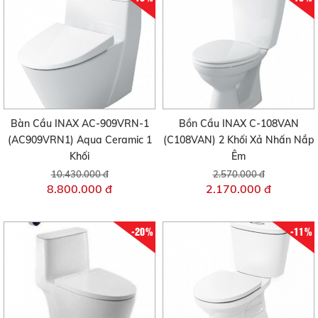
Bàn Cầu INAX AC-909VRN-1
Bồn Cầu INAX C-108VAN
(AC909VRN1) Aqua Ceramic 1
(C108VAN) 2 Khối Xả Nhấn Nắp
Khối
Êm
10.430.000 đ
2.570.000 đ
8.800.000 đ
2.170.000 đ
-20%
-11%