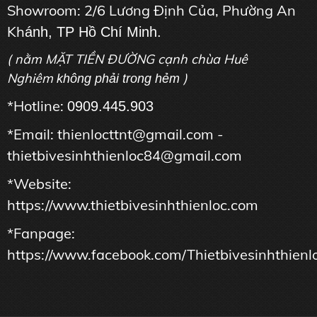
Showroom: 2/6 Lương Định Của, Phường An
Kh
ánh, TP Hồ Chí Minh.
( nằm MẶT TIỀN ĐƯỜNG cạnh chùa Huê
Nghiêm
)
không phải trong hẻm
*Hotline:
0909.445.903
*Email: thienlocttnt@gmail.com -
thietbivesinhthienloc84@gmail.com
*Website:
https://www.thietbivesinhthienloc.com
*Fanpage:
https://www.facebook.com/Thietbivesinhthienl