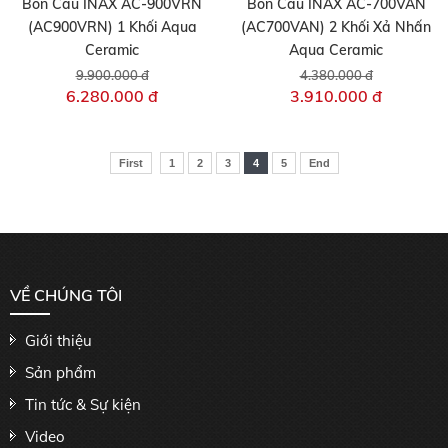
Bồn Cầu INAX AC-900VRN
Bồn Cầu INAX AC-700VAN
(AC900VRN) 1 Khối Aqua
(AC700VAN) 2 Khối Xả Nhấn
Ceramic
Aqua Ceramic
9.900.000 đ
4.380.000 đ
6.280.000 đ
3.910.000 đ
First
1
2
3
4
5
End
VỀ CHÚNG TÔI
Giới thiệu
Sản phẩm
Tin tức & Sự kiện
Video