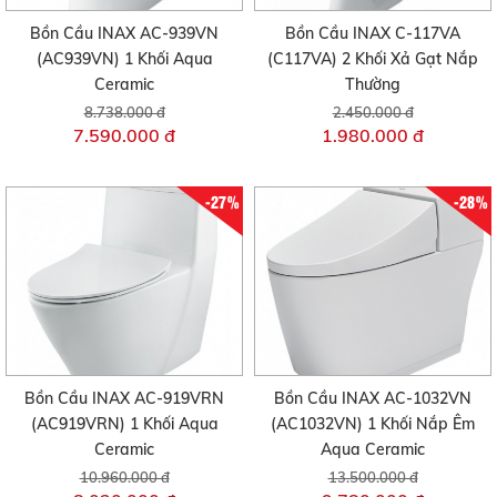
Bồn Cầu INAX AC-939VN
Bồn Cầu INAX C-117VA
(AC939VN) 1 Khối Aqua
(C117VA) 2 Khối Xả Gạt Nắp
Ceramic
Thường
8.738.000 đ
2.450.000 đ
7.590.000 đ
1.980.000 đ
-27%
-28%
Bồn Cầu INAX AC-919VRN
Bồn Cầu INAX AC-1032VN
(AC919VRN) 1 Khối Aqua
(AC1032VN) 1 Khối Nắp Êm
Ceramic
Aqua Ceramic
10.960.000 đ
13.500.000 đ