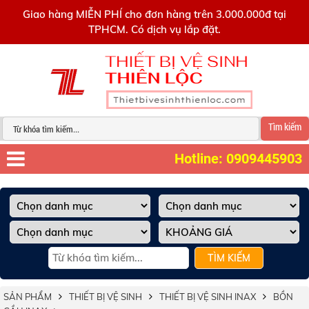
0909445903
Giao hàng MIỄN PHÍ cho đơn hàng trên 3.000.000đ tại
TPHCM. Có dịch vụ lắp đặt.
Tìm kiếm
Hotline: 0909445903
TÌM KIẾM
SẢN PHẨM
THIẾT BỊ VỆ SINH
THIẾT BỊ VỆ SINH INAX
BỒN