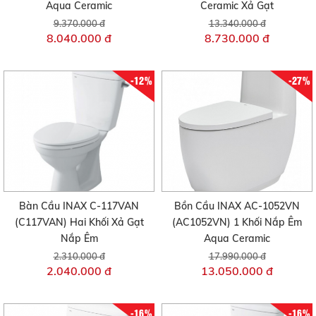
Aqua Ceramic
Ceramic Xả Gạt
9.370.000 đ
13.340.000 đ
8.040.000 đ
8.730.000 đ
-12%
-27%
Bàn Cầu INAX C-117VAN
Bồn Cầu INAX AC-1052VN
(C117VAN) Hai Khối Xả Gạt
(AC1052VN) 1 Khối Nắp Êm
Nắp Êm
Aqua Ceramic
2.310.000 đ
17.990.000 đ
2.040.000 đ
13.050.000 đ
-16%
-16%