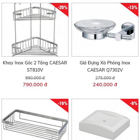
-20%
-13%
Khay Inox Góc 2 Tầng CAESAR
Giá Đựng Xà Phòng Inox
ST810V
CAESAR Q7302V
990.000 đ
275.000 đ
790.000 đ
240.000 đ
-19%
-9%