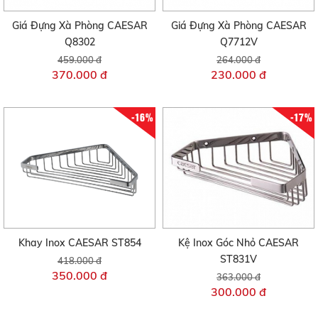
Giá Đựng Xà Phòng CAESAR
Giá Đựng Xà Phòng CAESAR
Q8302
Q7712V
459.000 đ
264.000 đ
370.000 đ
230.000 đ
-16%
-17%
Khay Inox CAESAR ST854
Kệ Inox Góc Nhỏ CAESAR
ST831V
418.000 đ
350.000 đ
363.000 đ
300.000 đ