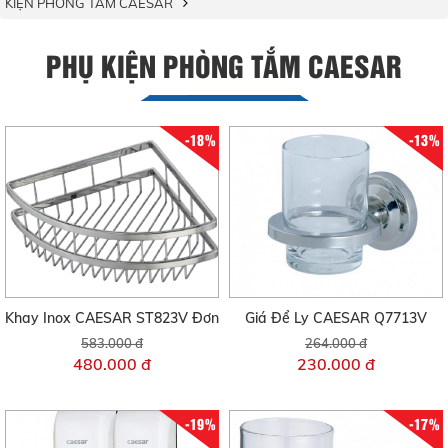
KIỆN PHÒNG TẮM CAESAR
PHỤ KIỆN PHÒNG TẮM CAESAR
-18%
-13%
Khay Inox CAESAR ST823V Đơn
Giá Để Ly CAESAR Q7713V
583.000 đ
264.000 đ
480.000 đ
230.000 đ
-19%
-17%