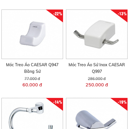
-22%
-13%
Móc Treo Áo CAESAR Q947
Móc Treo Áo Sứ Inox CAESAR
Bằng Sứ
Q997
77.000 đ
286.000 đ
60.000 đ
250.000 đ
-14%
-19%