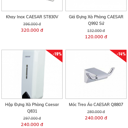
Khay Inox CAESAR ST830V
Giá Đựng Xà Phòng CAESAR
Q992 Sứ
396.000 đ
320.000 đ
132.000 đ
120.000 đ
-19%
-14%
Hộp Đựng Xà Phòng Caesar
Móc Treo Áo CAESAR Q8807
Q831
280.000 đ
240.000 đ
297.000 đ
240.000 đ