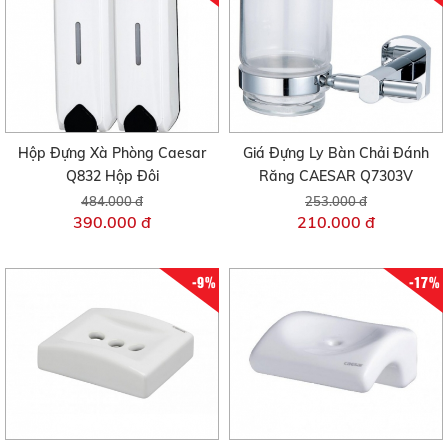
Hộp Đựng Xà Phòng Caesar
Giá Đựng Ly Bàn Chải Đánh
Q832 Hộp Đôi
Răng CAESAR Q7303V
484.000 đ
253.000 đ
390.000 đ
210.000 đ
-9%
-17%