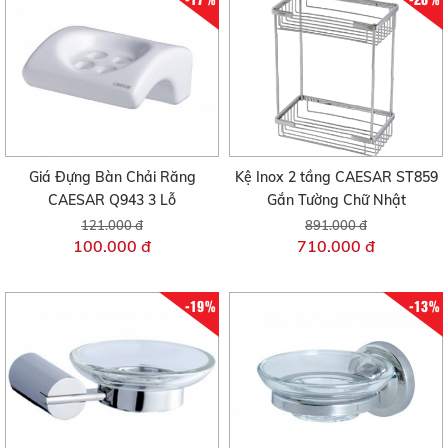
Giá Đựng Bàn Chải Răng
Kệ Inox 2 tầng CAESAR ST859
CAESAR Q943 3 Lỗ
Gắn Tường Chữ Nhật
121.000 đ
891.000 đ
100.000 đ
710.000 đ
-19%
-13%