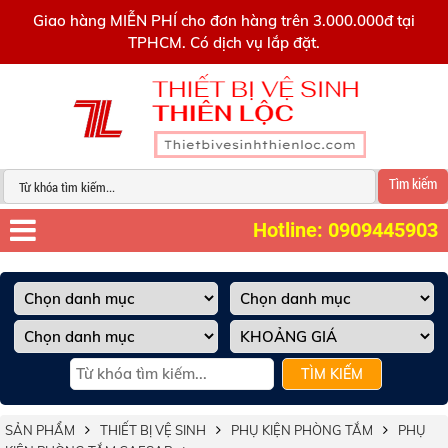
0909445903
Giao hàng MIỄN PHÍ cho đơn hàng trên 3.000.000đ tại
TPHCM. Có dịch vụ lắp đặt.
Tìm kiếm
Hotline: 0909445903
TÌM KIẾM
SẢN PHẨM
THIẾT BỊ VỆ SINH
PHỤ KIỆN PHÒNG TẮM
PHỤ