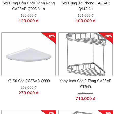
Giá Đựng Bàn Chải Đánh Răng
Giá Đựng Xà Phòng CAESAR
CAESAR Q993 3 Lỗ
Q942 Sứ
132.000 đ
121.000 đ
120.000 đ
100.000 đ
-12%
-20%
Kệ Sứ Góc CAESAR Q999
Khay Inox Góc 2 Tầng CAESAR
ST849
308.000 đ
270.000 đ
891.000 đ
710.000 đ
-17%
-20%