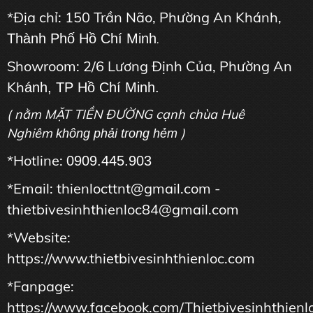
*Địa chỉ: 150 Trần Não, Phường An Khánh,
Thành Phố Hồ Chí Minh
.
Showroom: 2/6 Lương Định Của, Phường An
Kh
ánh, TP Hồ Chí Minh.
( nằm MẶT TIỀN ĐƯỜNG cạnh chùa Huê
Nghiêm
)
không phải trong hẻm
*Hotline:
0909.445.903
*Email: thienlocttnt@gmail.com -
thietbivesinhthienloc84@gmail.com
*Website:
https://www.thietbivesinhthienloc.com
*Fanpage:
https://www.facebook.com/Thietbivesinhthienl