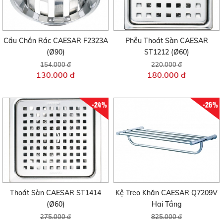
Cầu Chắn Rác CAESAR F2323A
Phễu Thoát Sàn CAESAR
(Ø90)
ST1212 (Ø60)
154.000 đ
220.000 đ
130.000 đ
180.000 đ
-24%
-26%
Thoát Sàn CAESAR ST1414
Kệ Treo Khăn CAESAR Q7209V
(Ø60)
Hai Tầng
275.000 đ
825.000 đ