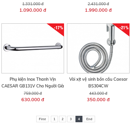
1.331.000 đ
2.431.000 đ
1.090.000 đ
1.990.000 đ
-17%
-21%
Phụ kiện Inox Thanh Vịn
Vòi xịt vệ sinh bồn cầu Caesar
CAESAR GB131V Cho Người Già
BS304CW
759.000 đ
443.000 đ
630.000 đ
350.000 đ
First
1
2
3
4
End