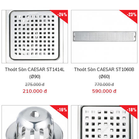
-24%
-23%
Thoát Sàn CAESAR ST1414L
Thoát Sàn CAESAR ST1060B
(Ø90)
(Ø60)
275.000 đ
770.000 đ
210.000 đ
590.000 đ
-16%
-18%