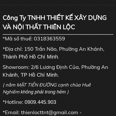
Công Ty TNHH THIẾT KẾ XÂY DỰNG
VÀ NỘI THẤT THIÊN LỘC
*Mã số thuế: 0318363559
*Địa chỉ: 150 Trần Não, Phường An Khánh,
Thành Phố Hồ Chí Minh
.
Showroom: 2/6 Lương Định Của, Phường An
Kh
ánh, TP Hồ Chí Minh.
( nằm MẶT TIỀN ĐƯỜNG cạnh chùa Huê
Nghiêm
)
không phải trong hẻm
*Hotline:
0909.445.903
*Email: thienlocttnt@gmail.com -