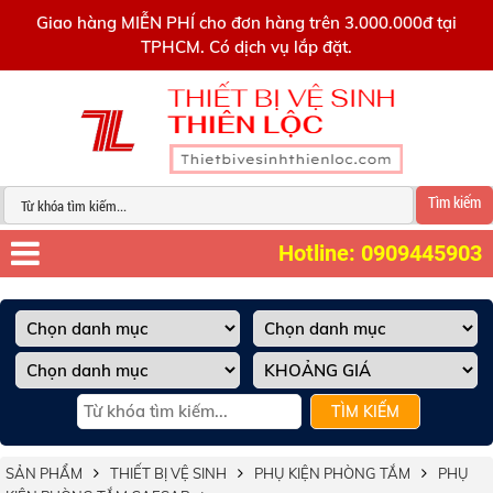
0909445903
Giao hàng MIỄN PHÍ cho đơn hàng trên 3.000.000đ tại
TPHCM. Có dịch vụ lắp đặt.
Tìm kiếm
Hotline: 0909445903
TÌM KIẾM
SẢN PHẨM
THIẾT BỊ VỆ SINH
PHỤ KIỆN PHÒNG TẮM
PHỤ