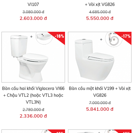
VI107
+ Vòi xịt VG826
3.080.000 đ
4.685.000 đ
2.603.000 đ
5.550.000 đ
-16%
-17%
Bàn cầu hai khối Viglacera VI66
Bàn cầu một khối V199 + Vòi xịt
+ Chậu VTL2 (hoặc VTL3 hoặc
VG826
VTL3N)
7.000.000 đ
5.841.000 đ
2.780.000 đ
2.336.000 đ