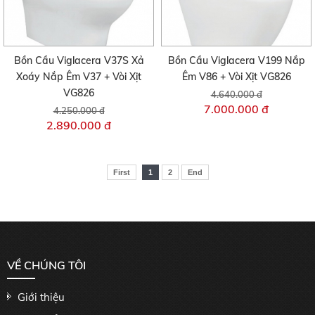
Bồn Cầu Viglacera V37S Xả
Bồn Cầu Viglacera V199 Nắp
Xoáy Nắp Êm V37 + Vòi Xịt
Êm V86 + Vòi Xịt VG826
VG826
4.640.000 đ
7.000.000 đ
4.250.000 đ
2.890.000 đ
First
1
2
End
VỀ CHÚNG TÔI
Giới thiệu