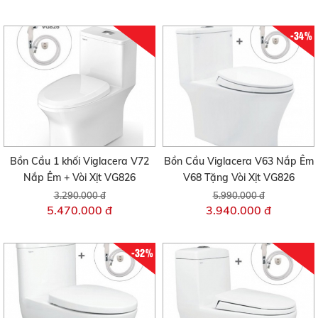
-34%
Bồn Cầu 1 khối Viglacera V72
Bồn Cầu Viglacera V63 Nắp Êm
Nắp Êm + Vòi Xịt VG826
V68 Tặng Vòi Xịt VG826
3.290.000 đ
5.990.000 đ
5.470.000 đ
3.940.000 đ
-32%