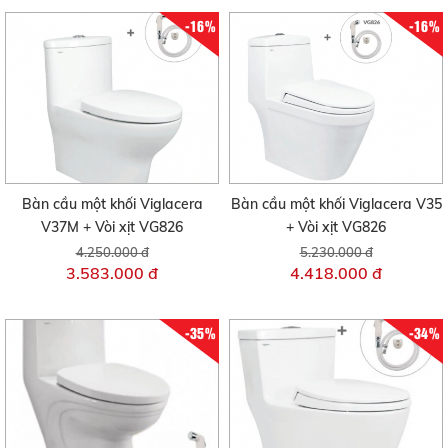
-16%
-16%
Bàn cầu một khối Viglacera
Bàn cầu một khối Viglacera V35
V37M + Vòi xịt VG826
+ Vòi xịt VG826
4.250.000 đ
5.230.000 đ
3.583.000 đ
4.418.000 đ
-35%
-34%