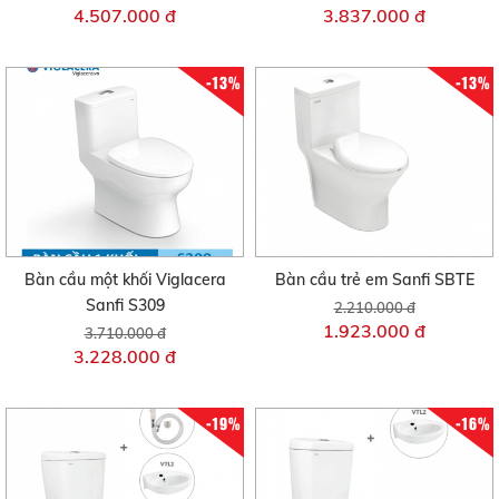
4.507.000 đ
3.837.000 đ
-13%
-13%
Bàn cầu một khối Viglacera
Bàn cầu trẻ em Sanfi SBTE
Sanfi S309
2.210.000 đ
1.923.000 đ
3.710.000 đ
3.228.000 đ
-19%
-16%