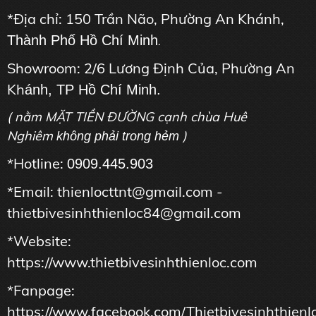
*Địa chỉ: 150 Trần Não, Phường An Khánh,
Thành Phố Hồ Chí Minh
.
Showroom: 2/6 Lương Định Của, Phường An
Kh
ánh, TP Hồ Chí Minh.
( nằm MẶT TIỀN ĐƯỜNG cạnh chùa Huê
Nghiêm
)
không phải trong hẻm
*Hotline:
0909.445.903
*Email: thienlocttnt@gmail.com -
thietbivesinhthienloc84@gmail.com
*Website:
https://www.thietbivesinhthienloc.com
*Fanpage:
https://www.facebook.com/Thietbivesinhthienl