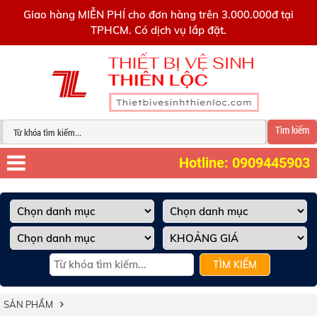
0909445903
Giao hàng MIỄN PHÍ cho đơn hàng trên 3.000.000đ tại
TPHCM. Có dịch vụ lắp đặt.
Tìm kiếm
Hotline: 0909445903
TÌM KIẾM
SẢN PHẨM