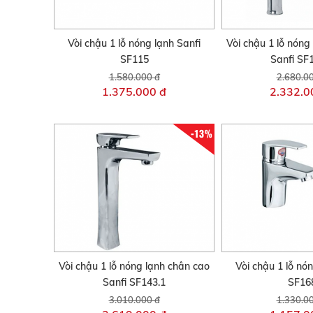
Vòi chậu 1 lỗ nóng lạnh Sanfi
Vòi chậu 1 lỗ nóng
SF115
Sanfi SF
1.580.000 đ
2.680.0
1.375.000 đ
2.332.0
-13%
Vòi chậu 1 lỗ nóng lạnh chân cao
Vòi chậu 1 lỗ nó
Sanfi SF143.1
SF16
3.010.000 đ
1.330.0