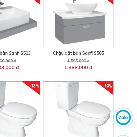
bàn Sanfi S503
Chậu đặt bàn Sanfi S505
60.000 đ
1.595.000 đ
83.000 đ
1.388.000 đ
-13%
-13%