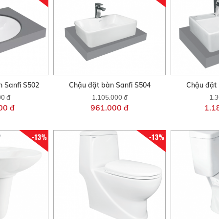
 Sanfi S502
Chậu đặt bàn Sanfi S504
Chậu đặt 
00 đ
1.105.000 đ
1.3
00 đ
961.000 đ
1.1
-13%
-13%