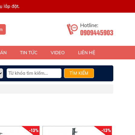
 lắp đặt.
Hotline:
ếm
0909445903
 ÁN
TIN TỨC
VIDEO
LIÊN HỆ
TÌM KIẾM
-13%
-13%