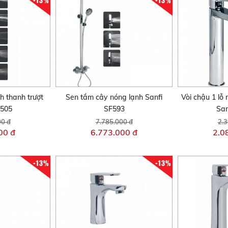
h thanh trượt
Sen tắm cây nóng lạnh Sanfi
Vòi chậu 1 lỗ
F505
SF593
San
00 đ
7.785.000 đ
2.3
00 đ
6.773.000 đ
2.0
-13%
-13%