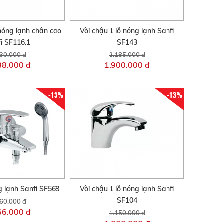
 nóng lạnh chân cao
Vòi chậu 1 lỗ nóng lạnh Sanfi
i SF116.1
SF143
30.000 đ
2.185.000 đ
88.000 đ
1.900.000 đ
-13%
-13%
 lạnh Sanfi SF568
Vòi chậu 1 lỗ nóng lạnh Sanfi
SF104
60.000 đ
66.000 đ
1.150.000 đ