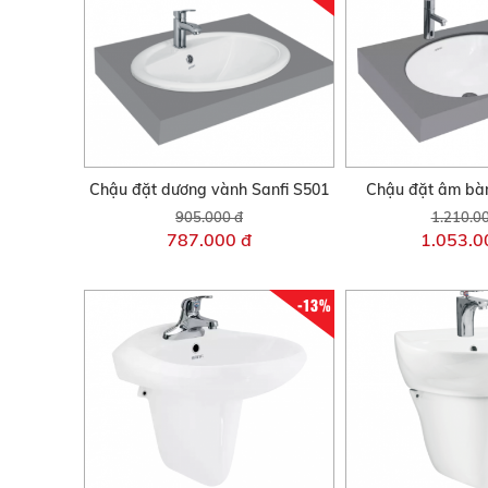
Chậu đặt dương vành Sanfi S501
Chậu đặt âm bàn
905.000 đ
1.210.0
787.000 đ
1.053.0
-13%