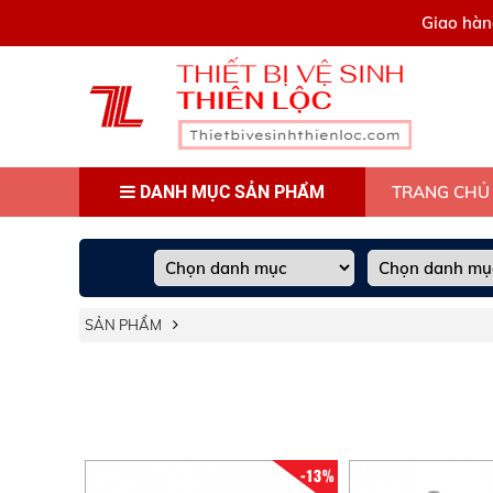
0909445903
Giao hàn
DANH MỤC SẢN PHẨM
TRANG CHỦ
SẢN PHẨM
-13%