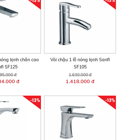
 nóng lạnh chân cao
Vòi chậu 1 lỗ nóng lạnh Sanfi
fi SF125
SF105
95.000 đ
1.630.000 đ
84.000 đ
1.418.000 đ
-13%
-13%