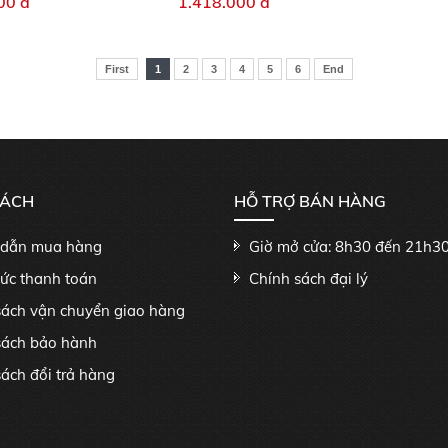
00 đ
1.418.000 đ
First
1
2
3
4
5
6
End
SÁCH
HỖ TRỢ BÁN HÀNG
dẫn mua hàng
Giờ mở cửa: 8h30 đến 21h3
hức thanh toán
Chính sách đại lý
sách vận chuyển giao hàng
sách bảo hành
ách đổi trả hàng