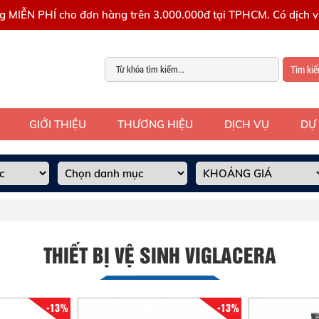
g MIỄN PHÍ cho đơn hàng trên 3.000.000đ tại TPHCM. Có dịch vụ
Tìm ki
GIỚI THIỆU
THƯƠNG HIỆU
DỊCH VỤ
DỰ
THIẾT BỊ VỆ SINH VIGLACERA
-13%
-13%