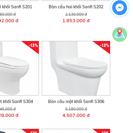
 khối Sanfi S201
Bàn cầu hai khối Sanfi S202
60.000 đ
2.130.000 đ
92.000 đ
1.853.000 đ
-13%
-13%
 khối Sanfi S304
Bàn cầu một khối Sanfi S306
45.000 đ
5.180.000 đ
28.000 đ
4.507.000 đ
-13%
-13%