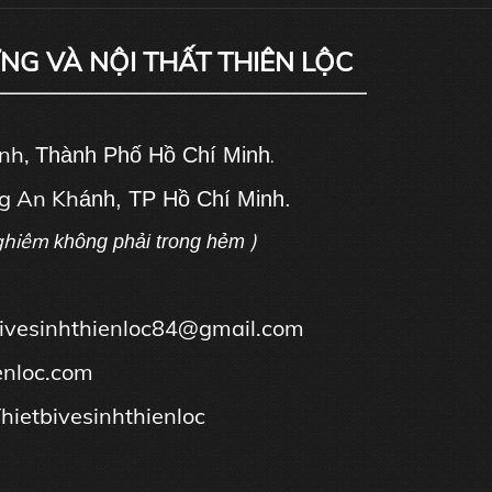
ỰNG VÀ NỘI THẤT THIÊN LỘC
ánh,
Thành Phố Hồ Chí Minh
.
g An Kh
ánh, TP Hồ Chí Minh.
ghiêm
)
không phải trong hẻm
tbivesinhthienloc84@gmail.com
enloc.com
hietbivesinhthienloc