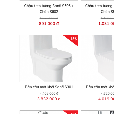
Chậu treo tường Sanfi S506 +
Chậu treo tường 
Chân S602
Chân S
1.025.000 đ
1.185.0
891.000 đ
1.031.0
-13%
Bàn cầu một khối Sanfi S301
Bàn cầu một khố
4.405.000 đ
4.620.0
3.832.000 đ
4.019.0
-13%