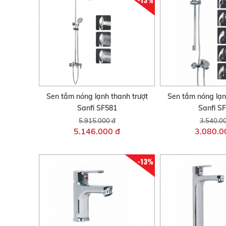
Sen tắm nóng lạnh thanh trượt
Sen tắm nóng lạn
Sanfi SF581
Sanfi S
5.915.000 đ
3.540.0
5.146.000 đ
3.080.0
-13%