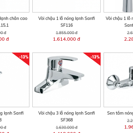
 lạnh chân cao
Vòi chậu 1 lỗ nóng lạnh Sanfi
Vòi chậu 1 lỗ
115.1
SF116
Sanf
00 đ
1.855.000 đ
2.6
00 đ
1.614.000 đ
2.2
-13%
-13%
ng lạnh Sanfi
Vòi chậu 3 lỗ nóng lạnh Sanfi
Sen tắm nóng
8
SF368
2.2
1.9
00 đ
1.630.000 đ