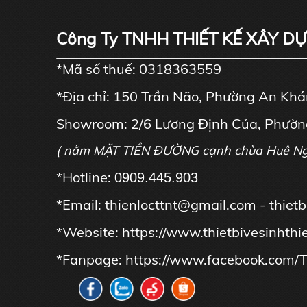
Công Ty TNHH THIẾT KẾ XÂY D
*Mã số thuế: 0318363559
*Địa chỉ: 150 Trần Não, Phường An Kh
Showroom: 2/6 Lương Định Của, Phườn
( nằm MẶT TIỀN ĐƯỜNG cạnh chùa Huê N
*Hotline:
0909.445.903
*Email: thienlocttnt@gmail.com - thie
*Website:
https://www.thietbivesinhthi
*Fanpage:
https://www.facebook.com/T