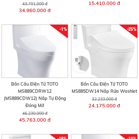
15.410.000 đ
43.701.000 đ
34.960.000 đ
-1%
-25%
Bồn Cầu Điện Tử TOTO
Bồn Cầu Điện Tử TOTO
MS889CDRW12
MS885DW14 Nắp Rửa Washlet
(MS889CDW12) Nắp Tự Động
32.233.000 đ
24.175.000 đ
Đóng Mở
46.230.000 đ
45.763.000 đ
-19%
-19%