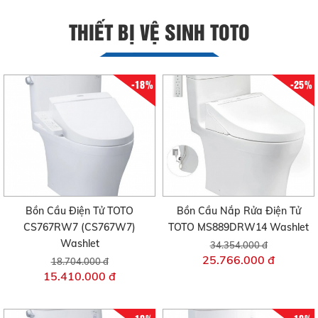
THIẾT BỊ VỆ SINH TOTO
-18%
-25%
Bồn Cầu Điện Tử TOTO
Bồn Cầu Nắp Rửa Điện Tử
CS767RW7 (CS767W7)
TOTO MS889DRW14 Washlet
Washlet
34.354.000 đ
25.766.000 đ
18.704.000 đ
15.410.000 đ