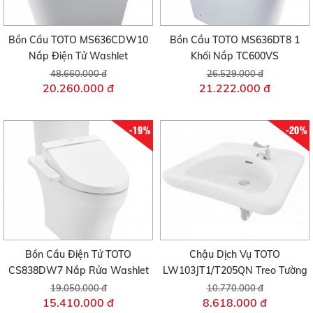
Bồn Cầu TOTO MS636CDW10
Bồn Cầu TOTO MS636DT8 1
Nắp Điện Tử Washlet
Khối Nắp TC600VS
48.660.000 đ
26.529.000 đ
20.260.000 đ
21.222.000 đ
-19%
-20%
Bồn Cầu Điện Tử TOTO
Chậu Dịch Vụ TOTO
CS838DW7 Nắp Rửa Washlet
LW103JT1/T205QN Treo Tường
19.050.000 đ
10.770.000 đ
15.410.000 đ
8.618.000 đ