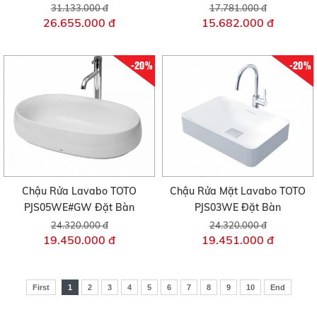
31.133.000 đ
17.781.000 đ
26.655.000 đ
15.682.000 đ
-20%
-20%
Chậu Rửa Lavabo TOTO
Chậu Rửa Mặt Lavabo TOTO
PJS05WE#GW Đặt Bàn
PJS03WE Đặt Bàn
24.320.000 đ
24.320.000 đ
19.450.000 đ
19.451.000 đ
First
1
2
3
4
5
6
7
8
9
10
End