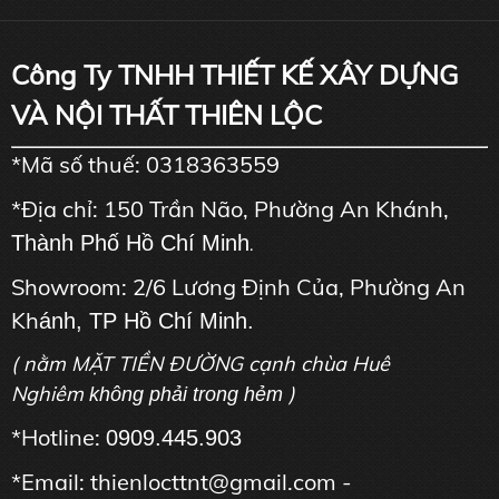
Công Ty TNHH THIẾT KẾ XÂY DỰNG
VÀ NỘI THẤT THIÊN LỘC
*Mã số thuế: 0318363559
*Địa chỉ: 150 Trần Não, Phường An Khánh,
Thành Phố Hồ Chí Minh
.
Showroom: 2/6 Lương Định Của, Phường An
Kh
ánh, TP Hồ Chí Minh.
( nằm MẶT TIỀN ĐƯỜNG cạnh chùa Huê
Nghiêm
)
không phải trong hẻm
*Hotline:
0909.445.903
*Email: thienlocttnt@gmail.com -