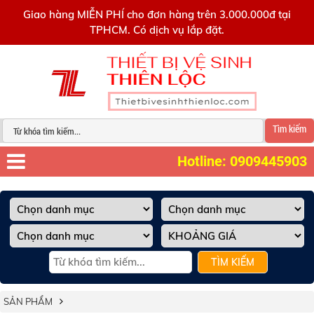
0909445903
Giao hàng MIỄN PHÍ cho đơn hàng trên 3.000.000đ tại
TPHCM. Có dịch vụ lắp đặt.
Tìm kiếm
Hotline: 0909445903
TÌM KIẾM
SẢN PHẨM