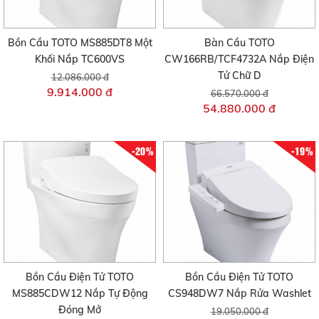
Bồn Cầu TOTO MS885DT8 Một
Bàn Cầu TOTO
Khối Nắp TC600VS
CW166RB/TCF4732A Nắp Điện
Tử Chữ D
12.086.000 đ
9.914.000 đ
66.570.000 đ
54.880.000 đ
-20%
-19%
Bồn Cầu Điện Tử TOTO
Bồn Cầu Điện Tử TOTO
MS885CDW12 Nắp Tự Động
CS948DW7 Nắp Rửa Washlet
Đóng Mở
19.050.000 đ