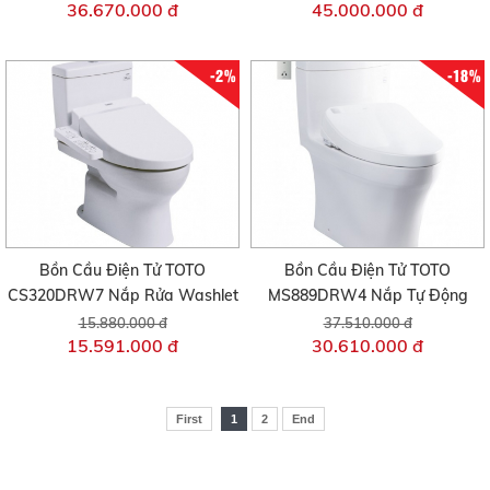
36.670.000 đ
45.000.000 đ
-2%
-18%
Bồn Cầu Điện Tử TOTO
Bồn Cầu Điện Tử TOTO
CS320DRW7 Nắp Rửa Washlet
MS889DRW4 Nắp Tự Động
15.880.000 đ
37.510.000 đ
15.591.000 đ
30.610.000 đ
First
1
2
End