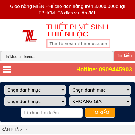
0909445903
Giao hàng MIỄN PHÍ cho đơn hàng trên 3.000.000đ tại
TPHCM. Có dịch vụ lắp đặt.
Tìm kiếm
Hotline: 0909445903
TÌM KIẾM
SẢN PHẨM