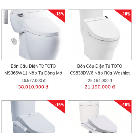
-18%
-16%
Bồn Cầu Điện Tử TOTO
Bồn Cầu Điện Tử TOTO
MS366W11 Nắp Tự Động Mở
CS838DW6 Nắp Rửa Washlet
46.577.000 đ
25.164.000 đ
38.010.000 đ
21.190.000 đ
-16%
-16%