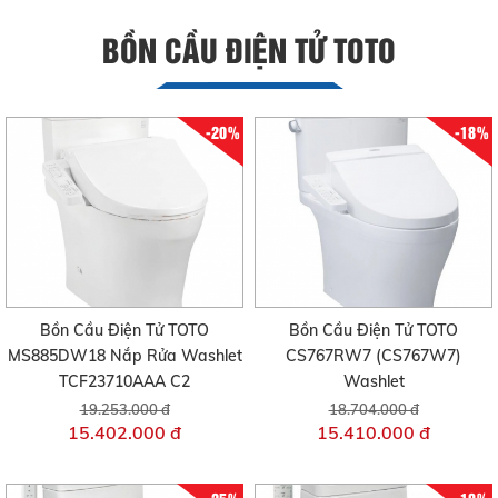
BỒN CẦU ĐIỆN TỬ TOTO
-20%
-18%
Bồn Cầu Điện Tử TOTO
Bồn Cầu Điện Tử TOTO
MS885DW18 Nắp Rửa Washlet
CS767RW7 (CS767W7)
TCF23710AAA C2
Washlet
19.253.000 đ
18.704.000 đ
15.402.000 đ
15.410.000 đ