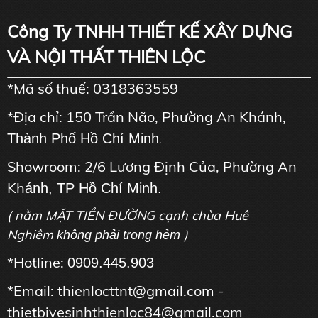
Công Ty TNHH THIẾT KẾ XÂY DỰNG
VÀ NỘI THẤT THIÊN LỘC
*Mã số thuế: 0318363559
*Địa chỉ: 150 Trần Não, Phường An Khánh,
Thành Phố Hồ Chí Minh
.
Showroom: 2/6 Lương Định Của, Phường An
Kh
ánh, TP Hồ Chí Minh.
( nằm MẶT TIỀN ĐƯỜNG cạnh chùa Huê
Nghiêm
)
không phải trong hẻm
*Hotline:
0909.445.903
*Email: thienlocttnt@gmail.com -
thietbivesinhthienloc84@gmail.com