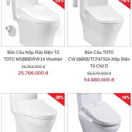
-25%
-18%
Bồn Cầu Nắp Rửa Điện Tử
Bàn Cầu TOTO
TOTO MS889DRW14 Washlet
CW166RB/TCF4732A Nắp Điện
Tử Chữ D
34.354.000 đ
25.766.000 đ
66.570.000 đ
54.880.000 đ
-20%
-19%