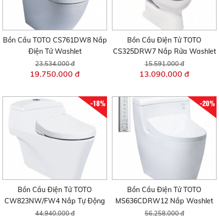
Bồn Cầu TOTO CS761DW8 Nắp
Bồn Cầu Điện Tử TOTO
Điện Tử Washlet
CS325DRW7 Nắp Rửa Washlet
23.534.000 đ
15.591.000 đ
19.750.000 đ
13.090.000 đ
-18%
-20%
Bồn Cầu Điện Tử TOTO
Bồn Cầu Điện Tử TOTO
CW823NW/FW4 Nắp Tự Động
MS636CDRW12 Nắp Washlet
44.940.000 đ
56.258.000 đ