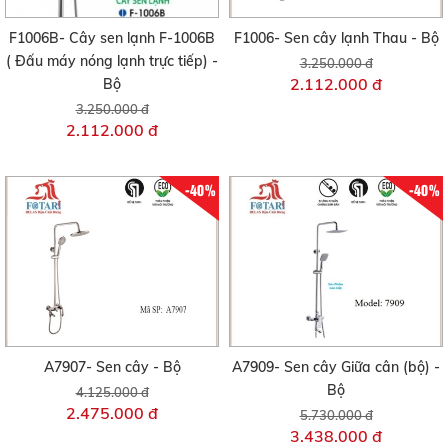
F1006B- Cây sen lạnh F-1006B
F1006- Sen cây lạnh Thau - Bộ
( Đấu máy nóng lạnh trực tiếp) -
3.250.000 đ
2.112.000 đ
Bộ
3.250.000 đ
2.112.000 đ
-40%
-40%
A7907- Sen cây - Bộ
A7909- Sen cây Giữa cân (bộ) -
Bộ
4.125.000 đ
2.475.000 đ
5.730.000 đ
3.438.000 đ