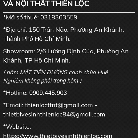
VÀ NỘI THẤT THIÊN LỘC
*Mã số thuế: 0318363559
*Địa chỉ: 150 Trần Não, Phường An Khánh,
Thành Phố Hồ Chí Minh
.
Showroom: 2/6 Lương Định Của, Phường An
Kh
ánh, TP Hồ Chí Minh.
( nằm MẶT TIỀN ĐƯỜNG cạnh chùa Huê
Nghiêm
)
không phải trong hẻm
*Hotline:
0909.445.903
*Email: thienlocttnt@gmail.com -
thietbivesinhthienloc84@gmail.com
*Website:
https://www.thietbivesinhthienloc.com