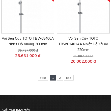
Vòi Sen Cây TOTO TBW08406A
Vòi Sen Cây TOTO
Nhiệt Độ Vuông 300mm
TBW01401AA Nhiệt Độ Xả Xô
220mm
35.787.000 đ
28.631.000 đ
25.007.000 đ
20.002.000 đ
First
1
2
End
VỀ CHÚNG TÔI