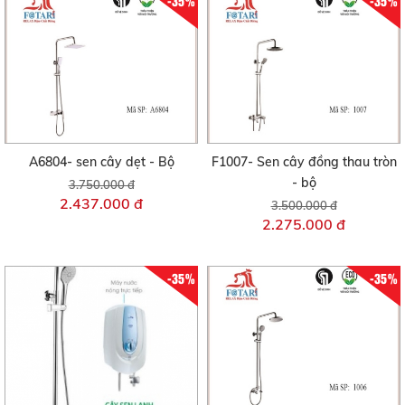
-35%
-35%
A6804- sen cây dẹt - Bộ
F1007- Sen cây đồng thau tròn
- bộ
3.750.000 đ
2.437.000 đ
3.500.000 đ
2.275.000 đ
-35%
-35%