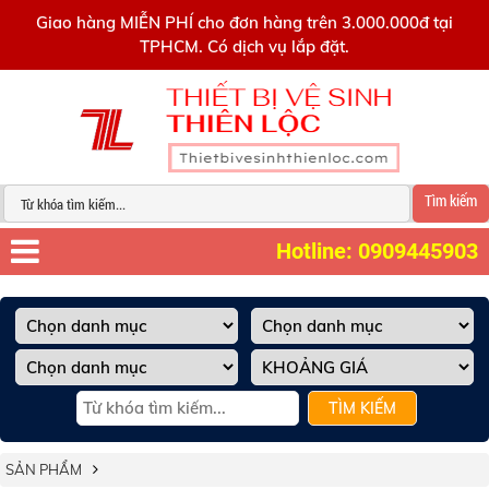
0909445903
Giao hàng MIỄN PHÍ cho đơn hàng trên 3.000.000đ tại
TPHCM. Có dịch vụ lắp đặt.
Tìm kiếm
Hotline: 0909445903
TÌM KIẾM
SẢN PHẨM