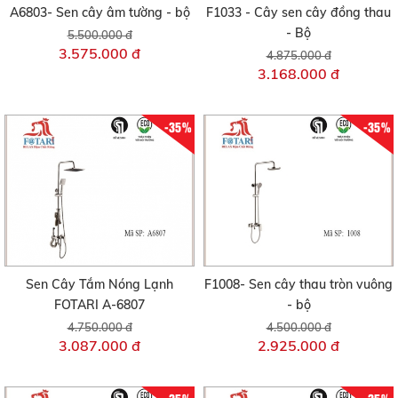
A6803- Sen cây âm tường - bộ
F1033 - Cây sen cây đồng thau
- Bộ
5.500.000 đ
3.575.000 đ
4.875.000 đ
3.168.000 đ
-35%
-35%
Sen Cây Tắm Nóng Lạnh
F1008- Sen cây thau tròn vuông
FOTARI A-6807
- bộ
4.750.000 đ
4.500.000 đ
3.087.000 đ
2.925.000 đ