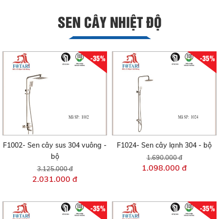
SEN CÂY NHIỆT ĐỘ
-35%
-35%
F1002- Sen cây sus 304 vuông -
F1024- Sen cây lạnh 304 - bộ
bộ
1.690.000 đ
1.098.000 đ
3.125.000 đ
2.031.000 đ
-35%
-35%