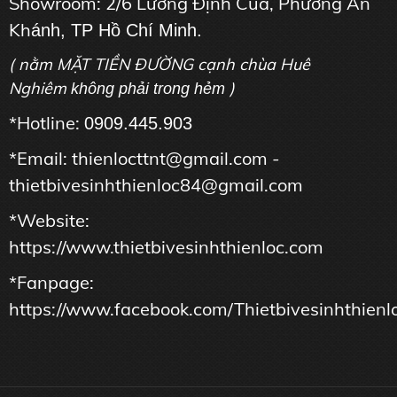
Showroom: 2/6 Lương Định Của, Phường An
Kh
ánh, TP Hồ Chí Minh.
( nằm MẶT TIỀN ĐƯỜNG cạnh chùa Huê
Nghiêm
)
không phải trong hẻm
*Hotline:
0909.445.903
*Email: thienlocttnt@gmail.com -
thietbivesinhthienloc84@gmail.com
*Website:
https://www.thietbivesinhthienloc.com
*Fanpage:
https://www.facebook.com/Thietbivesinhthienl