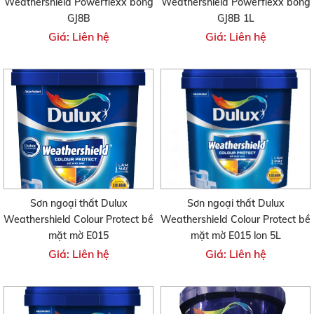
Weathershield Powerflexx bóng
Weathershield Powerflexx bóng
GJ8B
GJ8B 1L
Giá: Liên hệ
Giá: Liên hệ
Sơn ngoại thất Dulux
Sơn ngoại thất Dulux
Weathershield Colour Protect bề
Weathershield Colour Protect bề
mặt mờ E015
mặt mờ E015 lon 5L
Giá: Liên hệ
Giá: Liên hệ