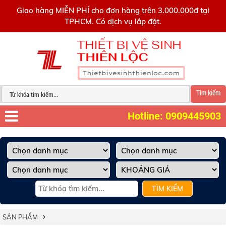
0909445903
Giao hàng MIỄN PHÍ cho đơn hàng trên 3.000.000đ tại
TPHCM. Có dịch vụ lắp đặt.
Tìm kiếm
Hotline: 0909445903
TÌM KIẾM
SẢN PHẨM