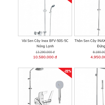
Vòi Sen Cây Inax BFV-50S-5C
Thân Sen Cây INA
Nóng Lạnh
Đứn
13.290.000 đ
8.180.0
10.580.000 đ
4.950.0
-22%