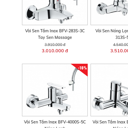
Vòi Sen Tắm Inax BFV-283S-3C
Vòi Sen Nóng Lạ
Tay Sen Massage
313S-
3.910.000 đ
4.540.0
3.010.000 đ
3.510.0
-16%
Vòi Sen Tắm Inax BFV-4000S-5C
Vòi Sen Tắm Inax