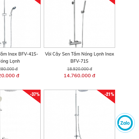
Tắm Inax BFV-41S-
Vòi Cây Sen Tắm Nóng Lạnh Inax
Nóng Lạnh
BFV-71S
280.000 đ
18.920.000 đ
20.000 đ
14.760.000 đ
-37%
-21%