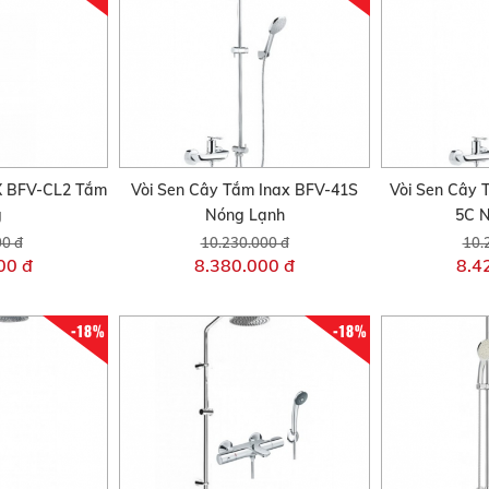
X BFV-CL2 Tắm
Vòi Sen Cây Tắm Inax BFV-41S
Vòi Sen Cây 
g
Nóng Lạnh
5C 
00 đ
10.230.000 đ
10.
00 đ
8.380.000 đ
8.4
-18%
-18%