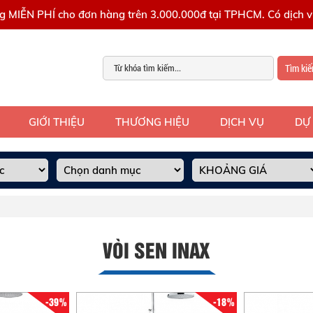
g MIỄN PHÍ cho đơn hàng trên 3.000.000đ tại TPHCM. Có dịch vụ
Tìm ki
GIỚI THIỆU
THƯƠNG HIỆU
DỊCH VỤ
DỰ
VÒI SEN INAX
-39%
-18%