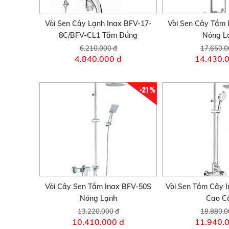
Vòi Sen Cây Lạnh Inax BFV-17-
Vòi Sen Cây Tắm 
8C/BFV-CL1 Tắm Đứng
Nóng L
6.210.000 đ
17.650.0
4.840.000 đ
14.430.
-21%
Vòi Cây Sen Tắm Inax BFV-50S
Vòi Sen Tắm Cây 
Nóng Lạnh
Cao C
13.220.000 đ
18.880.0
10.410.000 đ
11.940.