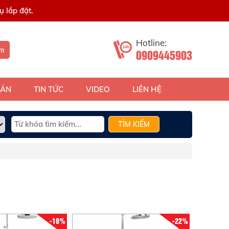
 lắp đặt.
Hotline:
ếm
0909445903
 ÁN
TIN TỨC
VIDEO
LIÊN HỆ
TÌM KIẾM
-18%
-22%