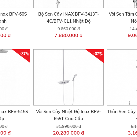
Inax BFV-60S
Bộ Sen Cây INAX BFV-3413T-
Vòi Sen Tắm 
ạnh
4C/BFV-CL1 Nhiệt Độ
Nó
00 đ
9.660.000 đ
14.
000 đ
7.880.000 đ
9.0
-37%
-37%
Inax BFV-515S
Vòi Sen Cây Nhiệt Độ Inax BFV-
Thân Sen Cây
ấp
655T Cao Cấp
00 đ
31.990.000 đ
5.1
000 đ
20.280.000 đ
3.1