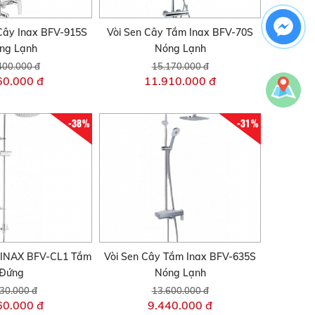
Cây Inax BFV-915S
Vòi Sen Cây Tắm Inax BFV-70S
ng Lạnh
Nóng Lạnh
400.000 đ
15.170.000 đ
60.000 đ
11.910.000 đ
-38%
-31%
 INAX BFV-CL1 Tắm
Vòi Sen Cây Tắm Inax BFV-635S
Đứng
Nóng Lạnh
30.000 đ
13.600.000 đ
60.000 đ
9.440.000 đ