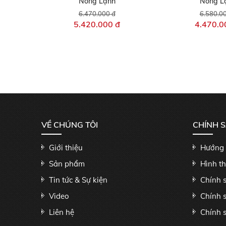
Nóng Lạnh
Nóng L
6.470.000 đ
6.580.0
5.420.000 đ
4.470.0
VỀ CHÚNG TÔI
CHÍNH 
Giới thiệu
Hướng 
Sản phẩm
Hình t
Tin tức & Sự kiện
Chính 
Video
Chính 
Liên hệ
Chính s