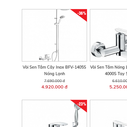
-36%
Vòi Sen Tắm Cây Inax BFV-1405S
Vòi Sen Tắm Nóng 
Nóng Lạnh
4000S Tay 
7.690.000 đ
6.610.0
4.920.000 đ
5.250.0
-23%