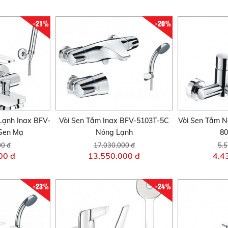
-21%
-20%
Lạnh Inax BFV-
Vòi Sen Tắm Inax BFV-5103T-5C
Vòi Sen Tắm N
Sen Mạ
Nóng Lạnh
80
00 đ
17.030.000 đ
5.5
00 đ
13.550.000 đ
4.4
-23%
-24%