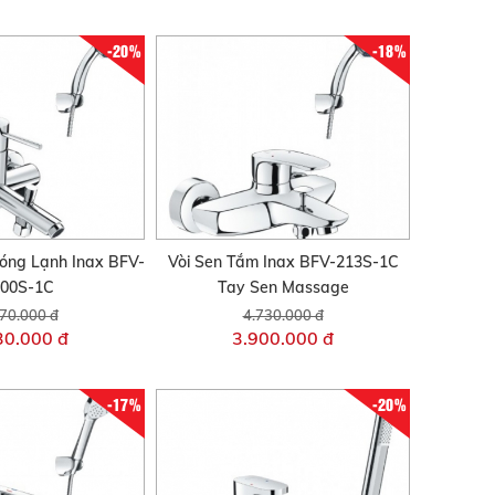
-20%
-18%
óng Lạnh Inax BFV-
Vòi Sen Tắm Inax BFV-213S-1C
00S-1C
Tay Sen Massage
70.000 đ
4.730.000 đ
30.000 đ
3.900.000 đ
-17%
-20%