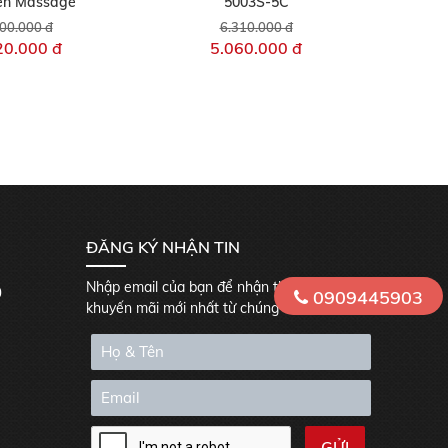
en Massage
5003S-5C
00.000 đ
6.310.000 đ
20.000 đ
5.060.000 đ
ĐĂNG KÝ NHẬN TIN
Nhập email của bạn để nhận thông tin
0
0909445903
khuyến mãi mới nhất từ chúng tôi