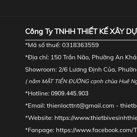
Công Ty TNHH THIẾT KẾ XÂY D
*Mã số thuế: 0318363559
*Địa chỉ: 150 Trần Não, Phường An Kh
Showroom: 2/6 Lương Định Của, Phườn
( nằm MẶT TIỀN ĐƯỜNG cạnh chùa Huê N
*Hotline:
0909.445.903
*Email: thienlocttnt@gmail.com - thie
*Website:
https://www.thietbivesinhthi
*Fanpage:
https://www.facebook.com/T