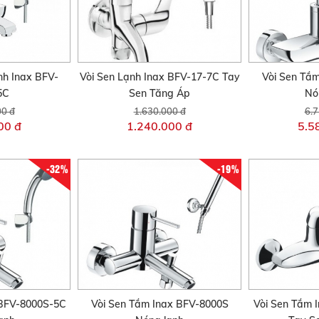
nh Inax BFV-
Vòi Sen Lạnh Inax BFV-17-7C Tay
Vòi Sen Tắ
5C
Sen Tăng Áp
Nó
00 đ
1.630.000 đ
6.7
00 đ
1.240.000 đ
5.5
-32%
-19%
 BFV-8000S-5C
Vòi Sen Tắm Inax BFV-8000S
Vòi Sen Tắm 