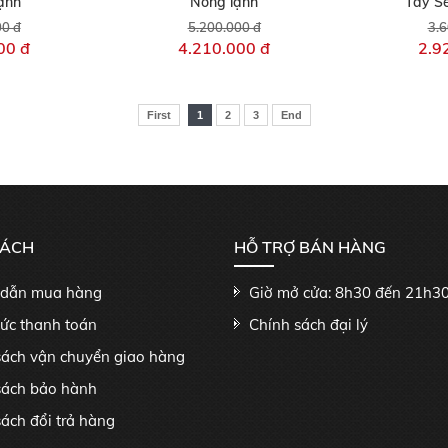
ạnh
Nóng lạnh
Tay S
00 đ
5.200.000 đ
3.6
00 đ
4.210.000 đ
2.9
First
1
2
3
End
SÁCH
HỖ TRỢ BÁN HÀNG
dẫn mua hàng
Giờ mở cửa: 8h30 đến 21h3
hức thanh toán
Chính sách đại lý
sách vận chuyển giao hàng
sách bảo hành
ách đổi trả hàng