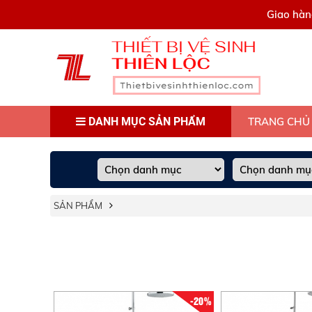
0909445903
Giao hàn
DANH MỤC SẢN PHẨM
TRANG CHỦ
SẢN PHẨM
-20%