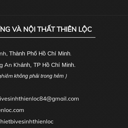
ỰNG VÀ NỘI THẤT THIÊN LỘC
ánh,
Thành Phố Hồ Chí Minh
.
g An Kh
ánh, TP Hồ Chí Minh.
ghiêm
)
không phải trong hẻm
tbivesinhthienloc84@gmail.com
enloc.com
hietbivesinhthienloc