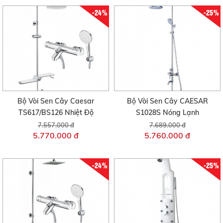
-24%
-25%
Bộ Vòi Sen Cây Caesar
Bộ Vòi Sen Cây CAESAR
TS617/BS126 Nhiệt Độ
S1028S Nóng Lạnh
7.557.000 đ
7.689.000 đ
5.770.000 đ
5.760.000 đ
-24%
-25%