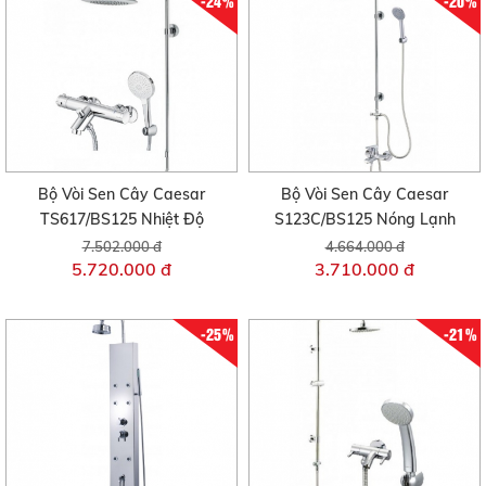
-24%
-20%
Bộ Vòi Sen Cây Caesar
Bộ Vòi Sen Cây Caesar
TS617/BS125 Nhiệt Độ
S123C/BS125 Nóng Lạnh
7.502.000 đ
4.664.000 đ
5.720.000 đ
3.710.000 đ
-25%
-21%