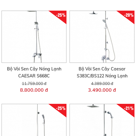
-25%
-20%
Bộ Vòi Sen Cây Nóng Lạnh
Bộ Vòi Sen Cây Caesar
CAESAR S668C
S383C/BS122 Nóng Lạnh
11.759.000 đ
4.389.000 đ
8.800.000 đ
3.490.000 đ
-25%
-21%