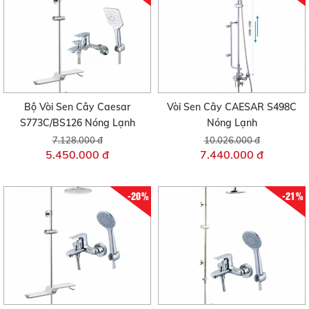
Bộ Vòi Sen Cây Caesar
Vòi Sen Cây CAESAR S498C
S773C/BS126 Nóng Lạnh
Nóng Lạnh
7.128.000 đ
10.026.000 đ
5.450.000 đ
7.440.000 đ
-20%
-21%