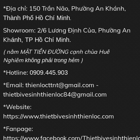
*Địa chỉ: 150 Trần Não, Phường An Khánh,
Thành Phố Hồ Chí Minh
.
Showroom: 2/6 Lương Định Của, Phường An
Kh
ánh, TP Hồ Chí Minh.
( nằm MẶT TIỀN ĐƯỜNG cạnh chùa Huê
Nghiêm
)
không phải trong hẻm
*Hotline:
0909.445.903
*Email: thienlocttnt@gmail.com -
thietbivesinhthienloc84@gmail.com
*Website:
https://www.thietbivesinhthienloc.com
*Fanpage:
https://www.facebook.com/Thietbivesinhthienl