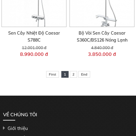
Sen Cây Nhiệt Độ Caesar
Bộ Vòi Sen Cây Caesar
S788C
S360C/BS126 Nóng Lạnh
12.001.000 đ
4.840.000 đ
8.990.000 đ
3.850.000 đ
First
1
2
End
VỀ CHÚNG TÔI
Giới thiệu