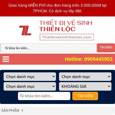
0909445903
Giao hàng MIỄN PHÍ cho đơn hàng trên 3.000.000đ tại
TPHCM. Có dịch vụ lắp đặt.
Tìm kiếm
Hotline: 0909445903
TÌM KIẾM
SẢN PHẨM