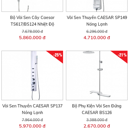
Bộ Vòi Sen Cây Caesar
Vòi Sen Thuyền CAESAR SP149
TS617/BS124 Nhiệt Độ
Nóng Lạnh
7.678.000 đ
6.296.000 đ
5.860.000 đ
4.710.000 đ
-25%
-21%
Vòi Sen Thuyền CAESAR SP137
Bộ Phụ Kiện Vòi Sen Đứng
Nóng Lạnh
CAESAR BS126
7.964.000 đ
3.388.000 đ
5.970.000 đ
2.670.000 đ