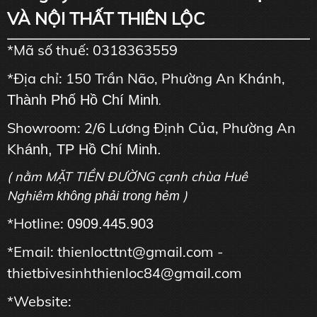
VÀ NỘI THẤT THIÊN LỘC
*Mã số thuế: 0318363559
*Địa chỉ: 150 Trần Não, Phường An Khánh,
Thành Phố Hồ Chí Minh
.
Showroom: 2/6 Lương Định Của, Phường An
Kh
ánh, TP Hồ Chí Minh.
( nằm MẶT TIỀN ĐƯỜNG cạnh chùa Huê
Nghiêm
)
không phải trong hẻm
*Hotline:
0909.445.903
*Email: thienlocttnt@gmail.com -
thietbivesinhthienloc84@gmail.com
*Website: