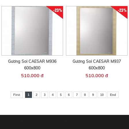
-23%
-23%
Gương Soi CAESAR M936
Gương Soi CAESAR M937
600x800
600x800
510.000 đ
510.000 đ
First
1
2
3
4
5
6
7
8
9
10
End