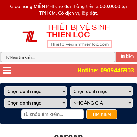
0909445903
Giao hàng MIỄN PHÍ cho đơn hàng trên 3.000.000đ tại
TPHCM. Có dịch vụ lắp đặt.
Tìm kiếm
Hotline: 0909445903
TÌM KIẾM