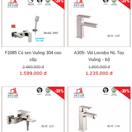
-35%
-35%
F2085 Củ sen Vuông 304 cao
A305- Vòi Lavabo NL Tay
cấp
Vuông - bộ
2.460.000 đ
1.900.000 đ
1.599.000 đ
1.235.000 đ
-35%
-35%