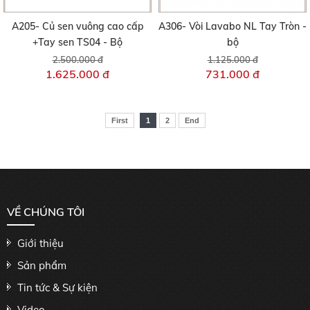
A205- Củ sen vuông cao cấp
A306- Vòi Lavabo NL Tay Tròn -
+Tay sen TS04 - Bộ
bộ
2.500.000 đ
1.125.000 đ
1.625.000 đ
731.000 đ
First
1
2
End
VỀ CHÚNG TÔI
Giới thiệu
Sản phẩm
Tin tức & Sự kiện
Video