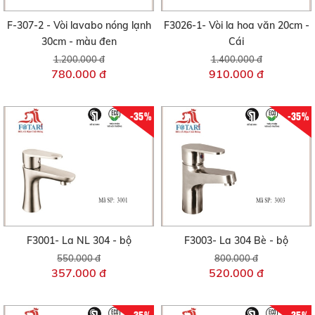
F-307-2 - Vòi lavabo nóng lạnh
F3026-1- Vòi la hoa văn 20cm -
30cm - màu đen
Cái
1.200.000 đ
1.400.000 đ
780.000 đ
910.000 đ
-35%
-35%
F3001- La NL 304 - bộ
F3003- La 304 Bè - bộ
550.000 đ
800.000 đ
357.000 đ
520.000 đ
-35%
-35%