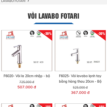
LAVABO FOTARI
VÒI LAVABO FOTARI
-30%
-30%
F6020- Vòi la 20cm nhập - bộ
F6025- Vòi lavabo lạnh tay
bằng hàng thau 20cm - Bộ
725.000 đ
507.000 đ
525.000 đ
367.000 đ
-10%
-10%