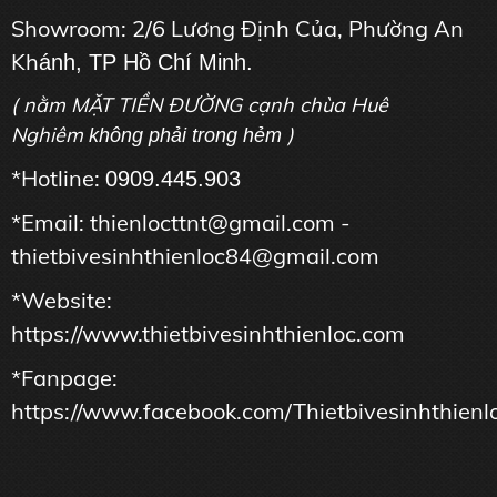
Showroom: 2/6 Lương Định Của, Phường An
Kh
ánh, TP Hồ Chí Minh.
( nằm MẶT TIỀN ĐƯỜNG cạnh chùa Huê
Nghiêm
)
không phải trong hẻm
*Hotline:
0909.445.903
*Email: thienlocttnt@gmail.com -
thietbivesinhthienloc84@gmail.com
*Website:
https://www.thietbivesinhthienloc.com
*Fanpage:
https://www.facebook.com/Thietbivesinhthienl