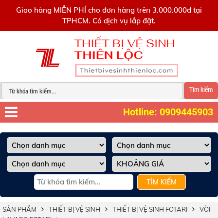
0909445903
Giao hàng MIỄN PHÍ cho đơn hàng trên 3.000.000đ tại
TPHCM. Có dịch vụ lắp đặt.
Tìm kiếm
Hotline: 0909445903
TÌM KIẾM
SẢN PHẨM
THIẾT BỊ VỆ SINH
THIẾT BỊ VỆ SINH FOTARI
VÒI