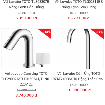
Vòi Lavabo TOTO TLS03307B
Vòi Lavabo TOTO TLG02311BB
Nóng Lạnh Gắn Tường
Nóng Lạnh Gắn Tường
6.686.000 đ
10.339.000 đ
5.350.000 đ
8.273.000 đ
-13%
-14%
Vòi Lavabo Cảm Ứng TOTO
Vòi Lavabo Cảm Ứng TOTO
TLE28002A/TLE01502A1/TLN01102A
TLE24008A Tự Động Thân Cao
220V 2L
12.000.000 đ
10.380.000 đ
10.000.000 đ
8.740.000 đ