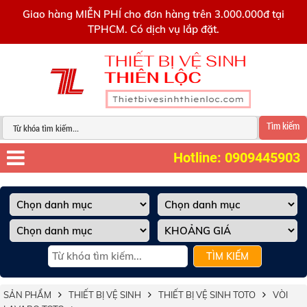
0909445903
Giao hàng MIỄN PHÍ cho đơn hàng trên 3.000.000đ tại
TPHCM. Có dịch vụ lắp đặt.
Tìm kiếm
Hotline: 0909445903
TÌM KIẾM
SẢN PHẨM
THIẾT BỊ VỆ SINH
THIẾT BỊ VỆ SINH TOTO
VÒI