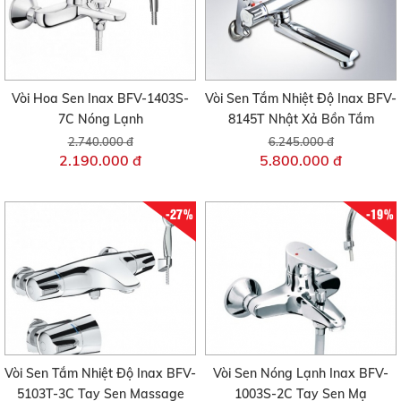
Vòi Hoa Sen Inax BFV-1403S-
Vòi Sen Tắm Nhiệt Độ Inax BFV-
7C Nóng Lạnh
8145T Nhật Xả Bồn Tắm
2.740.000 đ
6.245.000 đ
2.190.000 đ
5.800.000 đ
-27%
-19%
Vòi Sen Tắm Nhiệt Độ Inax BFV-
Vòi Sen Nóng Lạnh Inax BFV-
5103T-3C Tay Sen Massage
1003S-2C Tay Sen Mạ