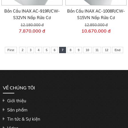
Bồn Cầu INAX AC-919R/CW-
Bồn Cầu INAX AC-1008R/CW-
S32VN Nắp Rửa Cơ
S15VN Nắp Rửa Cơ
12.180.000 đ
12.850.000 đ
7.870.000 đ
10.670.000 đ
First
2
3
4
5
6
7
8
9
10
11
12
End
VỀ CHÚNG TÔI
Giới thiệu
Sản phẩm
Tin tức & Sự kiện