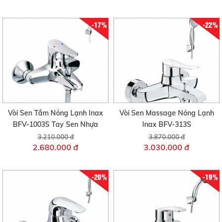
-17%
-22%
Vòi Sen Tắm Nóng Lạnh Inax
Vòi Sen Massage Nóng Lạnh
BFV-1003S Tay Sen Nhựa
Inax BFV-313S
3.210.000 đ
3.870.000 đ
2.680.000 đ
3.030.000 đ
-20%
-19%