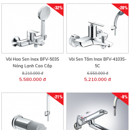
-32%
-20%
Vòi Hoa Sen Inax BFV-503S
Vòi Sen Tắm Inax BFV-4103S-
Nóng Lạnh Cao Cấp
5C
8.210.000 đ
6.550.000 đ
5.580.000 đ
5.210.000 đ
-21%
-8%