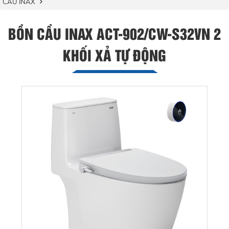
CẦU INAX
BỒN CẦU INAX ACT-902/CW-S32VN 2
KHỐI XẢ TỰ ĐỘNG