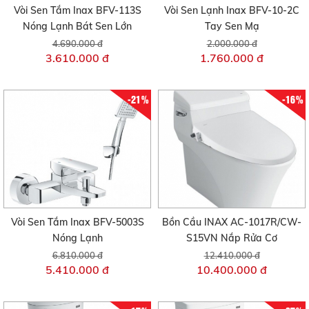
Vòi Sen Tắm Inax BFV-113S
Vòi Sen Lạnh Inax BFV-10-2C
Nóng Lạnh Bát Sen Lớn
Tay Sen Mạ
4.690.000 đ
2.000.000 đ
3.610.000 đ
1.760.000 đ
-21%
-16%
Vòi Sen Tắm Inax BFV-5003S
Bồn Cầu INAX AC-1017R/CW-
Nóng Lạnh
S15VN Nắp Rửa Cơ
6.810.000 đ
12.410.000 đ
5.410.000 đ
10.400.000 đ