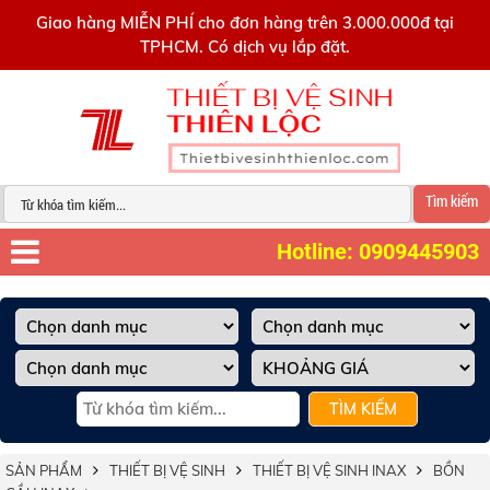
0909445903
Giao hàng MIỄN PHÍ cho đơn hàng trên 3.000.000đ tại
TPHCM. Có dịch vụ lắp đặt.
Tìm kiếm
Hotline: 0909445903
TÌM KIẾM
SẢN PHẨM
THIẾT BỊ VỆ SINH
THIẾT BỊ VỆ SINH INAX
BỒN