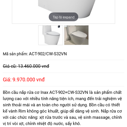
Tap to expand
Tap to expand
ACT-902/CW-S32VN
Mã sản phẩm:
Giá cũ: 13.460.000 vnđ
Giá: 9.970.000 vnđ
Bồn cầu nắp rửa cơ Inax ACT-902+CW-S32VN là sản phẩm chất
lượng cao với nhiều tính năng tiện ích, mang đến trải nghiệm vệ
sinh thoải mái và an toàn cho người sử dụng. Bồn cầu có thiết
kế vành Rim không góc khuất, giúp dễ dàng vệ sinh. Nắp rửa cơ
với các chức năng: xịt rửa trước và sau, vệ sinh massage, chỉnh
vị trí vòi xịt, chỉnh nhiệt độ nước, sấy khô.