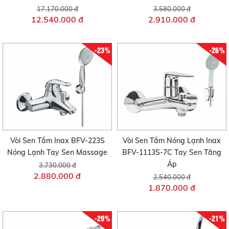
17.170.000 đ
3.580.000 đ
12.540.000 đ
2.910.000 đ
-23%
-26%
Vòi Sen Tắm Inax BFV-223S
Vòi Sen Tắm Nóng Lạnh Inax
Nóng Lạnh Tay Sen Massage
BFV-1113S-7C Tay Sen Tăng
Áp
3.730.000 đ
2.880.000 đ
2.540.000 đ
1.870.000 đ
-29%
-21%