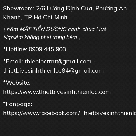
Showroom: 2/6 Lương Định Của, Phường An
Kh
ánh, TP Hồ Chí Minh.
( nằm MẶT TIỀN ĐƯỜNG cạnh chùa Huê
Nghiêm
)
không phải trong hẻm
*Hotline:
0909.445.903
*Email: thienlocttnt@gmail.com -
thietbivesinhthienloc84@gmail.com
*Website:
https://www.thietbivesinhthienloc.com
*Fanpage:
https://www.facebook.com/Thietbivesinhthienl