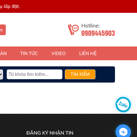
 lắp đặt.
Hotline:
ếm
0909445903
 ÁN
TIN TỨC
VIDEO
LIÊN HỆ
TÌM KIẾM
ĐĂNG KÝ NHẬN TIN