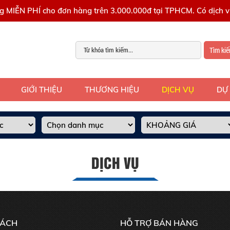
g MIỄN PHÍ cho đơn hàng trên 3.000.000đ tại TPHCM. Có dịch vụ
Tìm ki
GIỚI THIỆU
THƯƠNG HIỆU
DỊCH VỤ
DỰ
DỊCH VỤ
SÁCH
HỖ TRỢ BÁN HÀNG