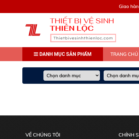
0909445903
Giao hàn
DANH MỤC SẢN PHẨM
TRANG CHỦ
VỀ CHÚNG TÔI
CHÍNH 