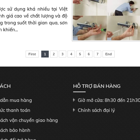
ợc sử dụng khá nhiều tại Việt
h giá cao về chất lượng và độ
ng trong suốt thời gian qua, sơn
 khiến...
First
1
2
3
4
5
6
7
End
SÁCH
HỖ TRỢ BÁN HÀNG
dẫn mua hàng
Giờ mở cửa: 8h30 đến 21h3
hức thanh toán
Chính sách đại lý
sách vận chuyển giao hàng
sách bảo hành