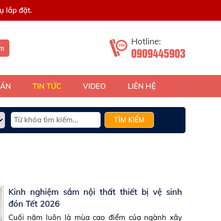
 lắp đặt.
Hotline:
ếm
0909445903
 ÁN
TIN TỨC
VIDEO
LIÊN HỆ
TÌM KIẾM
Kinh nghiệm sắm nội thất thiết bị vệ sinh
đón Tết 2026
Cuối năm luôn là mùa cao điểm của ngành xây