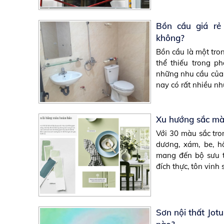
Bồn cầu giá rẻ
không?
Bồn cầu là một tro
thể thiếu trong p
những nhu cầu của 
nay có rất nhiều nhữ
Xu hướng sắc mà
Với 30 màu sắc tr
dương, xám, be, h
mang đến bộ sưu 
đích thực, tôn vinh s
Sơn nội thất Jo