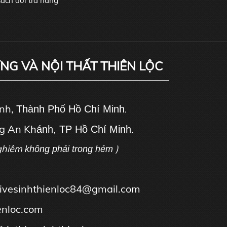
ách đổi trả hàng
ỰNG VÀ NỘI THẤT THIÊN LỘC
ánh,
Thành Phố Hồ Chí Minh
.
g An Kh
ánh, TP Hồ Chí Minh.
ghiêm
)
không phải trong hẻm
tbivesinhthienloc84@gmail.com
enloc.com