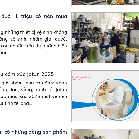
 dưới 1 triệu có nên mua
ng những thiết bị vệ sinh không
hòng vệ sinh, nhằm giải quyết
con người. Trên thị trường hiện
ng...
u cảm xúc Jotun 2025
ong 6 nhóm mầu chủ đạo: Xanh
ồng đào, vàng, xanh lá, Jotun
tập màu sắc 2025 một vẻ đẹp
ự tinh tế, phá...
tun có những dòng sản phẩm