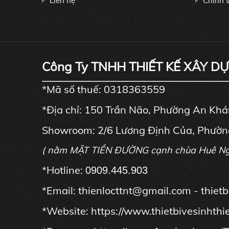
Liên hệ
Chính s
Công Ty TNHH THIẾT KẾ XÂY D
*Mã số thuế: 0318363559
*Địa chỉ: 150 Trần Não, Phường An Kh
Showroom: 2/6 Lương Định Của, Phườn
( nằm MẶT TIỀN ĐƯỜNG cạnh chùa Huê N
*Hotline:
0909.445.903
*Email: thienlocttnt@gmail.com - thie
*Website:
https://www.thietbivesinhthi