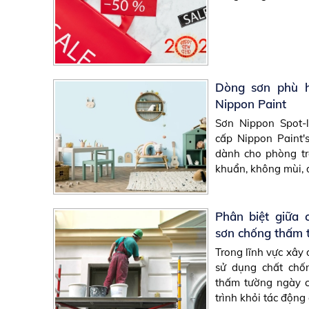
Dòng sơn phù 
Nippon Paint
Sơn Nippon Spot-l
cấp Nippon Paint'
dành cho phòng tr
khuẩn, không mùi, d
Phân biệt giữa 
sơn chống thấm 
Trong lĩnh vực xây
sử dụng chất chố
thấm tường ngày c
trình khỏi tác động 