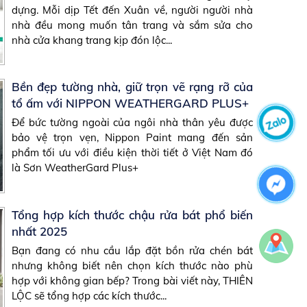
dựng. Mỗi dịp Tết đến Xuân về, người người nhà
nhà đều mong muốn tân trang và sắm sửa cho
nhà cửa khang trang kịp đón lộc...
Bền đẹp tường nhà, giữ trọn vẽ rạng rỡ của
tổ ấm với NIPPON WEATHERGARD PLUS+
Để bức tường ngoài của ngôi nhà thân yêu được
bảo vệ trọn vẹn, Nippon Paint mang đến sản
phẩm tối ưu với điều kiện thời tiết ở Việt Nam đó
là Sơn WeatherGard Plus+
Tổng hợp kích thước chậu rửa bát phổ biến
nhất 2025
Bạn đang có nhu cầu lắp đặt bồn rửa chén bát
nhưng không biết nên chọn kích thước nào phù
hợp với không gian bếp? Trong bài viết này, THIÊN
LỘC sẽ tổng hợp các kích thước...