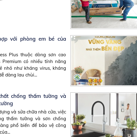
hợp với phòng em bé của
ess Plus thuộc dòng sơn cao
s Premium có nhiều tính năng
ẻ nhỏ như kháng virus, kháng
ễ dàng lau chùi...
chất chống thấm tường và
tường
 dựng và sửa chữa nhà cửa, việc
ng thấm tường và sơn chống
àng phổ biến để bảo vệ công
của...