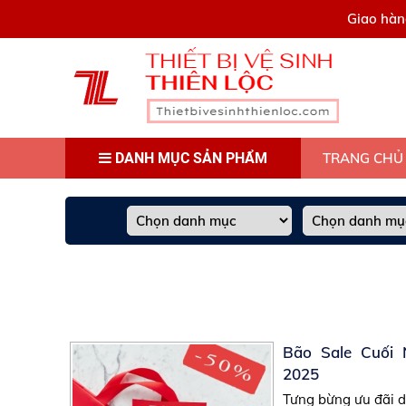
0909445903
Giao hàn
DANH MỤC SẢN PHẨM
TRANG CHỦ
Bão Sale Cuối
2025
Tưng bừng ưu đãi d