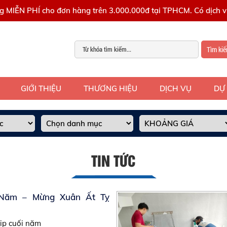
g MIỄN PHÍ cho đơn hàng trên 3.000.000đ tại TPHCM. Có dịch vụ
Tìm ki
GIỚI THIỆU
THƯƠNG HIỆU
DỊCH VỤ
DỰ
TIN TỨC
 Năm – Mừng Xuân Ất Tỵ
ịp cuối năm