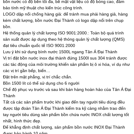
bồn nước có độ bền tối đa, bề mặt vật liệu có độ bóng cao, đảm
bảo tính mỹ thuật cho kiến trúc công trình.
LOGO dập nổi chống hàng giả: để tránh mua phải hàng giả, hàng
kém chất lượng, bồn nước Đại Thành có logo dập nổi trên chụp
bồn.
Hệ thống quản lý chất lượng ISO 9001:2000.: Toàn bộ quá trình
sản xuất được áp dụng theo hệ thóng quản lý chất lượng (QMS)
đạt tiêu chuẩn quốc tế ISO 9001:2000
Lưu ý khi sử dụng bình nước 1500L ngang Tân Á Đại Thành
Vị trí đặt bồn nước inox đại thành đứng 1500l sus 304 tránh được
các tác động của môi trường khiến sản phẩm bị ô xi hóa, ví dụ như
các vị trí gần bếp, biển…
Đặt trên mặt phẳng, vị trí chắc chắn.
Bồn 1500 lít có thể sử dụng cho 6 người
Chế độ phục vụ trước và sau khi bán hàng hoàn hảo của Tân Á Đại
Thành
Tất cả các sản phẩm trước khi giao đến tay người tiêu dùng đều
được tập đoàn Tân Á Đại Thành kiểm tra kỹ càng nhằm trao đến
tay người tiêu dùng sản phẩm bồn chứa nước INOX chất lượng tốt
nhất, hình thức đẹp.
Để khẳng định chất lượng, sản phẩm bồn nước INOX Đại Thành
được bảo hành 10 năm.