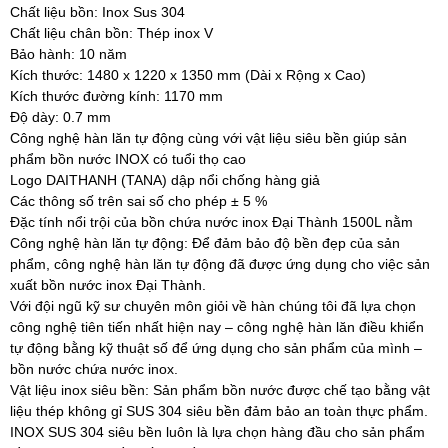
Chất liệu bồn: Inox Sus 304
Chất liệu chân bồn: Thép inox V
Bảo hành: 10 năm
Kích thước: 1480 x 1220 x 1350 mm (Dài x Rộng x Cao)
Kích thước đường kính: 1170 mm
Độ dày: 0.7 mm
Công nghệ hàn lăn tự động cùng với vật liệu siêu bền giúp sản
phẩm bồn nước INOX có tuổi thọ cao
Logo DAITHANH (TANA) dập nổi chống hàng giả
Các thông số trên sai số cho phép ± 5 %
Đặc tính nổi trội của bồn chứa nước inox Đại Thành 1500L nằm
Công nghệ hàn lăn tự động: Để đảm bảo độ bền đẹp của sản
phẩm, công nghệ hàn lăn tự động đã được ứng dụng cho việc sản
xuất bồn nước inox Đại Thành.
Với đội ngũ kỹ sư chuyên môn giỏi về hàn chúng tôi đã lựa chọn
công nghệ tiên tiến nhất hiện nay – công nghệ hàn lăn điều khiển
tự động bằng kỹ thuật số để ứng dụng cho sản phẩm của mình –
bồn nước chứa nước inox.
Vật liệu inox siêu bền: Sản phẩm bồn nước được chế tạo bằng vật
liệu thép không gỉ SUS 304 siêu bền đảm bảo an toàn thực phẩm.
INOX SUS 304 siêu bền luôn là lựa chọn hàng đầu cho sản phẩm