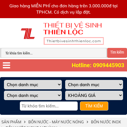
0909445903
Giao hàng MIỄN PHÍ cho đơn hàng trên 3.000.000đ tại
TPHCM. Có dịch vụ lắp đặt.
Tìm kiếm
Hotline: 0909445903
TÌM KIẾM
SẢN PHẨM
BỒN NƯỚC - MÁY NƯỚC NÓNG
BỒN NƯỚC INOX