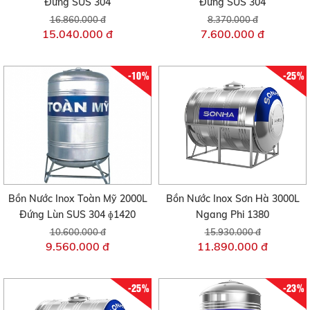
Đứng SUS 304
Đứng SUS 304
16.860.000 đ
8.370.000 đ
15.040.000 đ
7.600.000 đ
-10%
-25%
Bồn Nước Inox Toàn Mỹ 2000L
Bồn Nước Inox Sơn Hà 3000L
Đứng Lùn SUS 304 ɸ1420
Ngang Phi 1380
10.600.000 đ
15.930.000 đ
9.560.000 đ
11.890.000 đ
-25%
-23%