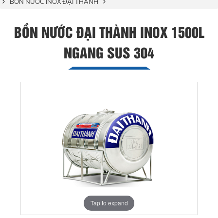
BỒN NƯỚC INOX ĐẠI THÀNH
BỒN NƯỚC ĐẠI THÀNH INOX 1500L
NGANG SUS 304
Tap to expand