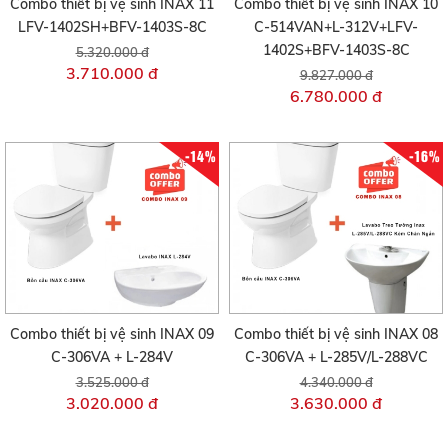
Combo thiết bị vệ sinh INAX 11
Combo thiết bị vệ sinh INAX 10
LFV-1402SH+BFV-1403S-8C
C-514VAN+L-312V+LFV-
1402S+BFV-1403S-8C
5.320.000 đ
3.710.000 đ
9.827.000 đ
6.780.000 đ
-14%
-16%
Combo thiết bị vệ sinh INAX 09
Combo thiết bị vệ sinh INAX 08
C-306VA + L-284V
C-306VA + L-285V/L-288VC
3.525.000 đ
4.340.000 đ
3.020.000 đ
3.630.000 đ