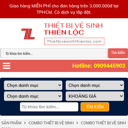
0909445903
Giao hàng MIỄN PHÍ cho đơn hàng trên 3.000.000đ tại
TPHCM. Có dịch vụ lắp đặt.
Tìm kiếm
Hotline: 0909445903
TÌM KIẾM
SẢN PHẨM
COMBO THIẾT BỊ VỆ SINH
COMBO THIẾT BỊ VỆ SINH