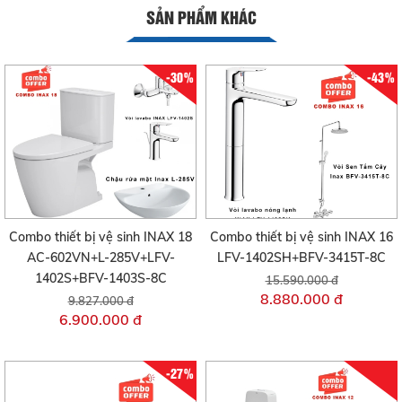
SẢN PHẨM KHÁC
-30%
-43%
Combo thiết bị vệ sinh INAX 18
Combo thiết bị vệ sinh INAX 16
AC-602VN+L-285V+LFV-
LFV-1402SH+BFV-3415T-8C
1402S+BFV-1403S-8C
15.590.000 đ
8.880.000 đ
9.827.000 đ
6.900.000 đ
-27%