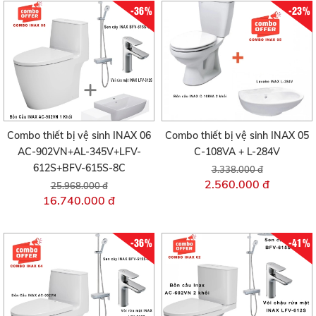
-36%
-23%
Combo thiết bị vệ sinh INAX 06
Combo thiết bị vệ sinh INAX 05
AC-902VN+AL-345V+LFV-
C-108VA + L-284V
612S+BFV-615S-8C
3.338.000 đ
2.560.000 đ
25.968.000 đ
16.740.000 đ
-36%
-41%