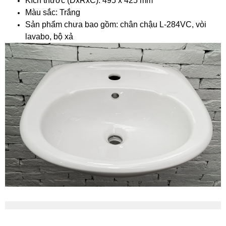
Kích thước (DxRxC): 495 x 425 mm
Màu sắc: Trắng
Sản phẩm chưa bao gồm: chân chậu L-284VC, vòi
lavabo, bộ xả