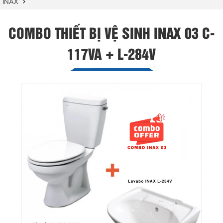
INAX
COMBO THIẾT BỊ VỆ SINH INAX 03 C-
117VA + L-284V