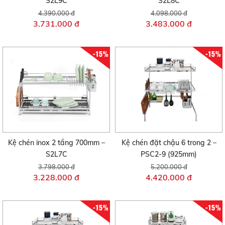
S2L9C
S2L8C
4.390.000 đ
4.098.000 đ
3.731.000 đ
3.483.000 đ
-15%
-15%
Kệ chén inox 2 tầng 700mm –
Kệ chén đặt chậu 6 trong 2 –
S2L7C
PSC2-9 (925mm)
3.798.000 đ
5.200.000 đ
3.228.000 đ
4.420.000 đ
-15%
-15%