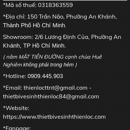
*Mã số thuế: 0318363559
*Địa chỉ: 150 Trần Não, Phường An Khánh,
Thành Phố Hồ Chí Minh
.
Showroom: 2/6 Lương Định Của, Phường An
Kh
ánh, TP Hồ Chí Minh.
( nằm MẶT TIỀN ĐƯỜNG cạnh chùa Huê
Nghiêm
)
không phải trong hẻm
*Hotline:
0909.445.903
*Email: thienlocttnt@gmail.com -
thietbivesinhthienloc84@gmail.com
*Website:
https://www.thietbivesinhthienloc.com
*Fanpage: