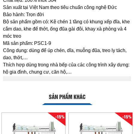
Chất liệu: 100% inox 304
Sản xuất tại Việt Nam theo tiêu chuẩn công nghệ Đức
Bảo hành: Trọn đời
Bộ sản phẩm gồm có: Kệ chén 1 tầng có khung xếp đĩa, khe
cắm dao, khe để thớt, ống đũa gài đôi, khay xà phòng và 4
móc treo
Mã sản phẩm: PSC1-9
Công dụng: dùng để úp chén, dĩa, muỗng đũa, treo ly tách,
dao, thớt,…
Thích hợp dùng trong nhà bếp của các công trình xây dựng:
hộ gia đình, chung cư, căn hộ,…
SẢN PHẨM KHÁC
-15%
-15%