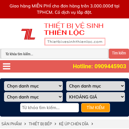
0909445903
Giao hàng MIỄN PHÍ cho đơn hàng trên 3.000.000đ tại
TPHCM. Có dịch vụ lắp đặt.
Tìm kiếm
Hotline: 0909445903
TÌM KIẾM
SẢN PHẨM
THIẾT BỊ BẾP
KỆ ÚP CHÉN DĨA