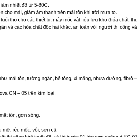
iảm nhiệt độ từ 5-80C.
n cho mái, giảm âm thanh trên mái tôn khi trời mưa to.
 tuổi thọ cho các thiết bị, máy móc vật liệu lưu kho (hóa chất, t
ân và các hóa chất độc hại khác, an toàn với người thi công v
như mái tôn, tường ngăn, bê tông, xi măng, nhựa đường, fibrô –
va CN – 05 trên kim loại.
 mặt tôn, gợn sóng.
u mỡ, rêu mốc, vôi, sơn cũ.