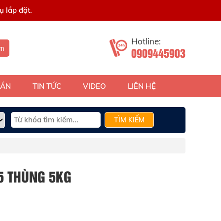
 lắp đặt.
Hotline:
ếm
0909445903
 ÁN
TIN TỨC
VIDEO
LIÊN HỆ
TÌM KIẾM
5 THÙNG 5KG