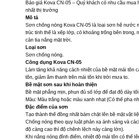
Báo giá Kova CN-05 – Quý khách có nhu cầu mua hà
nhất thị trường
Mô tả
Sơn chống nóng Kova CN-05 là loại sơn hệ nước mộ
trúc tinh thể là xếp lớp, có khoảng trống bên trong
cản tia nắng mặt trời.
Loại sơn
Sơn chống nóng.
Công dụng Kova CN-05
Làm tăng khả năng cách nhiệt của bề mặt mái tôn cá
tôn, giảm âm thanh trên mái tôn khi trời mưa to.
Bề mặt sơn sau khi hoàn thiện
Bề mặt phẳng mịn, phun đủ số lớp để đạt độ dày tố
Màu: Màu trắng hoặc màu xanh nhạt (Có thể pha n
Đặc điểm của sơn
Tạo thành thể đồng nhất bám chặt lên bề mặt vật liệ
Chống nóng theo quy luật phản xạ ánh sáng và cách 
độ càng cao thì độ chênh lệch này càng lớn).
Khi nắng nóng đỉnh điểm, nhiệt độ mái tôn có thể 