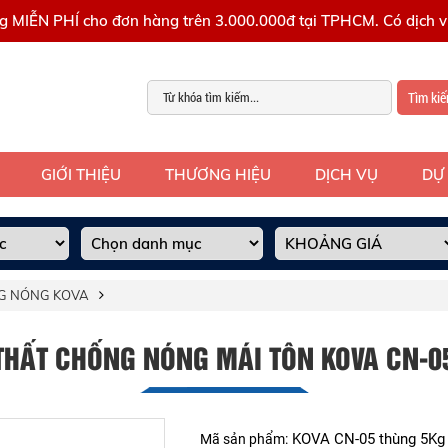
g MIỄN PHÍ cho đơn hàng trên 3.000.000đ tại TPHCM. Có dịch vụ
Tìm ki
GIỚI THIỆU
THƯƠNG HIỆU
DỊCH VỤ
DỰ
G NÓNG KOVA
THẤT CHỐNG NÓNG MÁI TÔN KOVA CN-0
KOVA CN-05 thùng 5Kg
Mã sản phẩm: