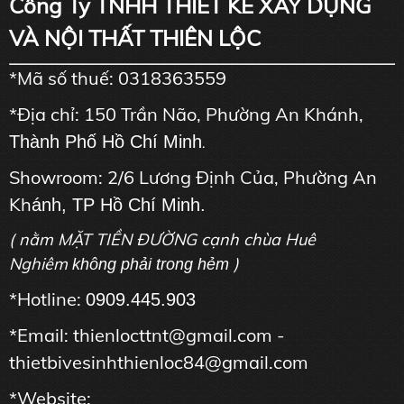
Công Ty TNHH THIẾT KẾ XÂY DỰNG
VÀ NỘI THẤT THIÊN LỘC
*Mã số thuế: 0318363559
*Địa chỉ: 150 Trần Não, Phường An Khánh,
Thành Phố Hồ Chí Minh
.
Showroom: 2/6 Lương Định Của, Phường An
Kh
ánh, TP Hồ Chí Minh.
( nằm MẶT TIỀN ĐƯỜNG cạnh chùa Huê
Nghiêm
)
không phải trong hẻm
*Hotline:
0909.445.903
*Email: thienlocttnt@gmail.com -
thietbivesinhthienloc84@gmail.com
*Website: