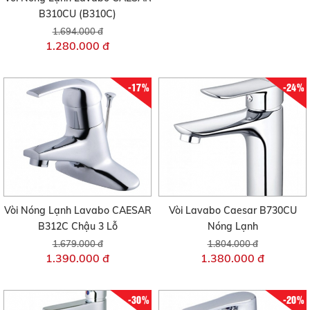
B310CU (B310C)
1.694.000 đ
1.280.000 đ
-17%
-24%
Vòi Nóng Lạnh Lavabo CAESAR
Vòi Lavabo Caesar B730CU
B312C Chậu 3 Lỗ
Nóng Lạnh
1.679.000 đ
1.804.000 đ
1.390.000 đ
1.380.000 đ
-30%
-20%