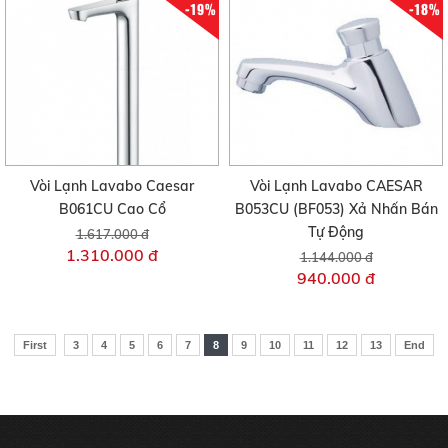
-19%
-18%
Vòi Lạnh Lavabo Caesar
Vòi Lạnh Lavabo CAESAR
B061CU Cao Cổ
B053CU (BF053) Xả Nhấn Bán
Tự Động
1.617.000 đ
1.310.000 đ
1.144.000 đ
940.000 đ
First
3
4
5
6
7
8
9
10
11
12
13
End