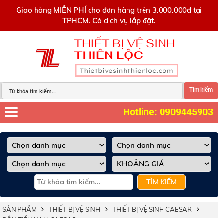
0909445903
Giao hàng MIỄN PHÍ cho đơn hàng trên 3.000.000đ tại
TPHCM. Có dịch vụ lắp đặt.
Tìm kiếm
Hotline: 0909445903
TÌM KIẾM
SẢN PHẨM
THIẾT BỊ VỆ SINH
THIẾT BỊ VỆ SINH CAESAR