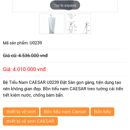
Tap to expand
Tap to expand
U0239
Mã sản phẩm:
Giá cũ: 4.536.000 vnđ
Giá: 4.010.000 vnđ
Bệ Tiểu Nam CAESAR U0239 Đặt Sàn gọn gàng, tiện dụng tạo
nên không gian đẹp. Bồn tiểu nam CAESAR treo tường cải tiến
tiết kiệm nước, chống bám bẩn.
thiết bị vệ sinh
Bồn tiểu nam Caesar
Bồn tiểu
thiết bị vệ sinh CAESAR