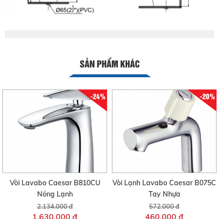
SẢN PHẨM KHÁC
-24%
-20%
Vòi Lavabo Caesar B810CU
Vòi Lạnh Lavabo Caesar B075C
Nóng Lạnh
Tay Nhựa
2.134.000 đ
572.000 đ
1.630.000 đ
460.000 đ