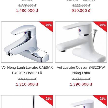
1.778.000 đ
1.111.000 đ
1.480.000 đ
910.000 đ
-20%
-20%
Vòi Nóng Lạnh Lavabo CAESAR
Vòi Lavabo Caesar B432CPW
B402CP Chậu 3 Lỗ
Nóng Lạnh
1.639.000 đ
1.733.000 đ
1.310.000 đ
1.390.000 đ
-24%
-24%